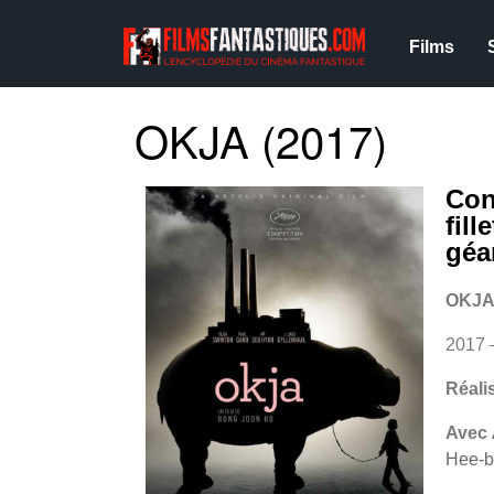
Films
OKJA (2017)
Con
fil
géa
OKJ
2017
Réali
Avec
Hee-b