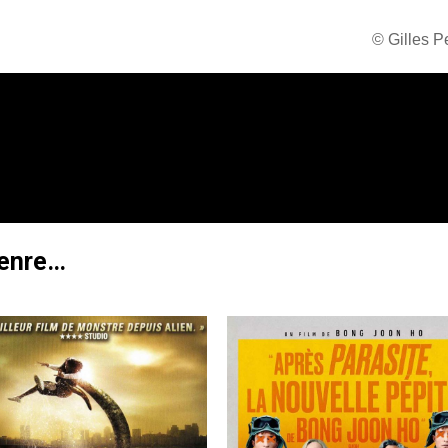
© Gilles 
genre…