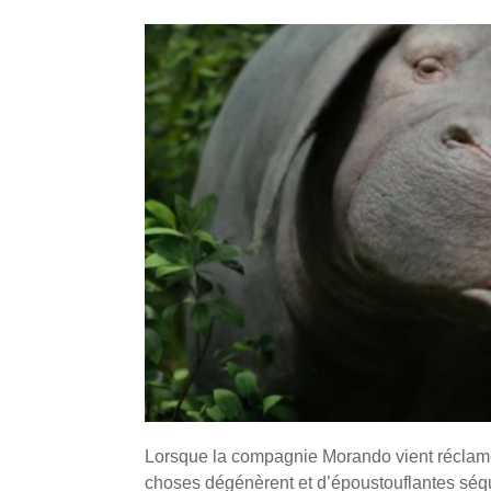
Lorsque la compagnie Morando vient réclamer
choses dégénèrent et d’époustouflantes séqu