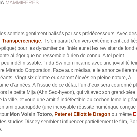
MA
MAMMIFÈRES
les sentiers gentiment balisés par ses prédécesseurs. Avec des
 Transperceneige
, il s’emparait d’univers extrêmement codifiés
ptique) pour les dynamiter de l’intérieur et les revisiter de fond 
nte allégorique ne ressemble à rien de connu. A tel point
 peu indéfinissable. Tilda Swinton incarne avec une jovialité te
pire Mirando Corporation. Face aux médias, elle annonce fièrem
ants. Vingt-six d’entre eux seront élevés en pleine nature, à
aine d’années. A l’issue de ce délai, l’un d’eux sera couronné p
s la petite Mija (Ahn Seo-hyeon), qui vit avec son grand-père
a ville, et voue une amitié indéfectible au cochon femelle géa
t son ami quadrupède (une incroyable réussite numérique conçue
 tour
Mon Voisin Totoro
,
Peter et Elliott le Dragon
ou même
E
 les studios Disney semblent influencer partiellement le film, Bo
s.