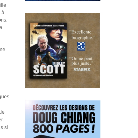
lle
 à
ons,
la
une
ogues
ale
r.
s si