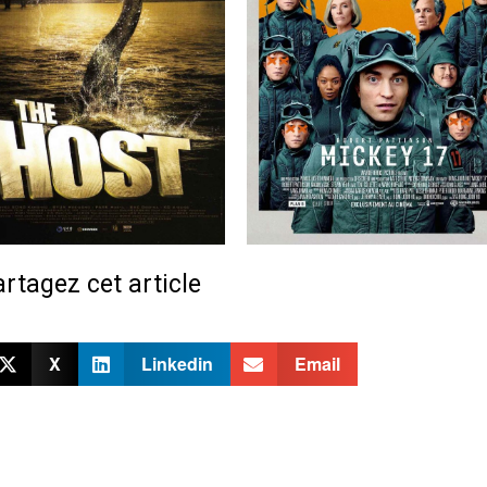
rtagez cet article
X
Linkedin
Email