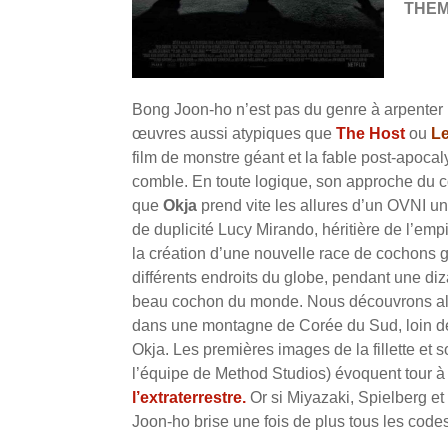
THE
Bong Joon-ho n’est pas du genre à arpenter 
œuvres aussi atypiques que
The Host
ou
Le
film de monstre géant et la fable post-apocaly
comble. En toute logique, son approche du co
que
Okja
prend vite les allures d’un OVNI un
de duplicité Lucy Mirando, héritière de l’em
la création d’une nouvelle race de cochons gé
différents endroits du globe, pendant une diz
beau cochon du monde. Nous découvrons alor
dans une montagne de Corée du Sud, loin de l
Okja. Les premières images de la fillette e
l’équipe de Method Studios) évoquent tour à
l’extraterrestre
.
Or si Miyazaki, Spielberg et
Joon-ho brise une fois de plus tous les code