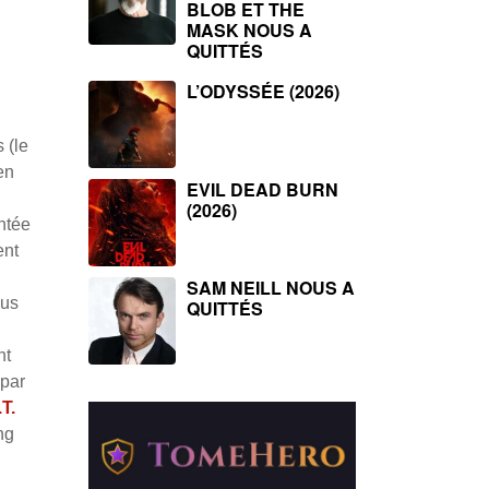
BLOB ET THE
MASK NOUS A
QUITTÉS
L’ODYSSÉE (2026)
 (le
en
EVIL DEAD BURN
(2026)
intée
ent
SAM NEILL NOUS A
lus
QUITTÉS
nt
 par
.T.
ng