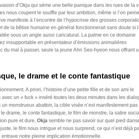
vasion d’Okja qui sème une belle panique dans les rues de la vi
s nous coupent le souffle par leur ambition, même si l’on peine
lve manifeste à l’encontre de l’hypocrisie des grosses corporati
 et de la bêtise humaine en général fonctionnerait sans doute si 
traitée sous un angle aussi caricatural. La palme en ce domaine
ez insupportable en présentateur d’émissions animalières
 du mal à passer, seule la jeune Ahn Seo-hyeon nous offrant 
sque, le drame et le conte fantastique
nnement. A priori, l’histoire d’une petite fille et de son ami le
s avec un « fuck » inséré toutes les deux minutes dans les dial
un monstrueux abattoir, la cible visée n’est manifestement pas
e drame, le conte fantastique, le film de monstre, la satire soci
tion pure et dure,
Okja
semble ne pas savoir sur quel pied danse
juste, le film nous intrigue et nous surprend, ce qui n’est déjà pa
i entrave notre pleine implication émotionnelle.