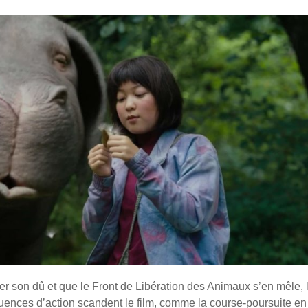
 son dû et que le Front de Libération des Animaux s’en mêle, 
ences d’action scandent le film, comme la course-poursuite en