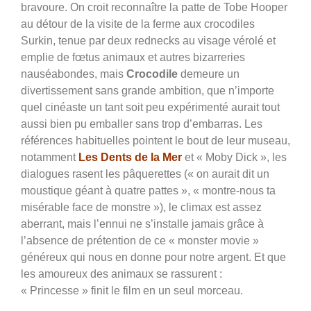
bravoure. On croit reconnaître la patte de Tobe Hooper
au détour de la visite de la ferme aux crocodiles
Surkin, tenue par deux rednecks au visage vérolé et
emplie de fœtus animaux et autres bizarreries
nauséabondes, mais
Crocodile
demeure un
divertissement sans grande ambition, que n’importe
quel cinéaste un tant soit peu expérimenté aurait tout
aussi bien pu emballer sans trop d’embarras. Les
références habituelles pointent le bout de leur museau,
notamment
Les Dents de la Mer
et « Moby Dick », les
dialogues rasent les pâquerettes (« on aurait dit un
moustique géant à quatre pattes », « montre-nous ta
misérable face de monstre »), le climax est assez
aberrant, mais l’ennui ne s’installe jamais grâce à
l’absence de prétention de ce « monster movie »
généreux qui nous en donne pour notre argent. Et que
les amoureux des animaux se rassurent :
« Princesse » finit le film en un seul morceau.