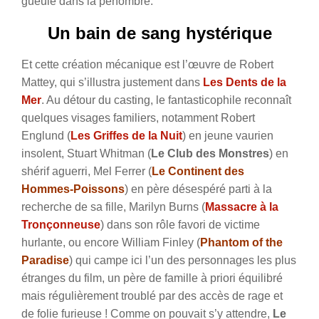
gueule dans la pénombre.
Un bain de sang hystérique
Et cette création mécanique est l’œuvre de Robert
Mattey, qui s’illustra justement dans
Les Dents de la
Mer
. Au détour du casting, le fantasticophile reconnaît
quelques visages familiers, notamment Robert
Englund (
Les Griffes de la Nuit
) en jeune vaurien
insolent, Stuart Whitman (
Le Club des Monstres
) en
shérif aguerri, Mel Ferrer (
Le Continent des
Hommes-Poissons
) en père désespéré parti à la
recherche de sa fille, Marilyn Burns (
Massacre
à la
Tronçonneuse
) dans son rôle favori de victime
hurlante, ou encore William Finley (
Phantom of the
Paradise
) qui campe ici l’un des personnages les plus
étranges du film, un père de famille à priori équilibré
mais régulièrement troublé par des accès de rage et
de folie furieuse ! Comme on pouvait s’y attendre,
Le