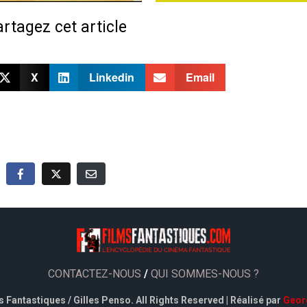
rtagez cet article
X
Linkedin
Email
CONTACTEZ-NOUS
/
QUI SOMMES-NOUS ?
 Fantastiques / Gilles Penso. All Rights Reserved | Réalisé par
Geor