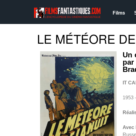
Films
LE MÉTÉORE DE 
Un 
par
Bra
IT C
1953 
Réali
Avec
Russe