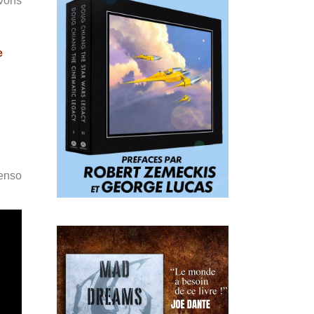
avons
e
Penso