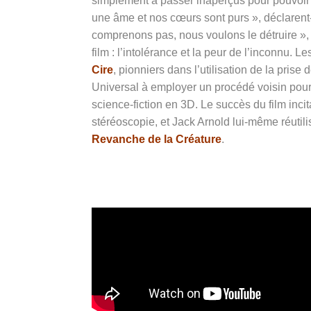
simplement à passer inaperçus pour pouvoir 
une âme et nos cœurs sont purs », déclarent-
comprenons pas, nous voulons le détruire », 
film : l’intolérance et la peur de l’inconnu. 
Cire
, pionniers dans l’utilisation de la pris
Universal à employer un procédé voisin pou
science-fiction en 3D. Le succès du film inci
stéréoscopie, et Jack Arnold lui-même réutil
Revanche de la Créature
.