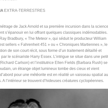
MA
EXTRA-TERRESTRES
-métrage de Jack Arnold et sa première incursion dans la science
ement s’épanouir en lui offrant quelques classiques indémodables.
 Ray Bradbury, « The Meteor », qui séduit le producteur William
est sellers « Fahrenheit 451 » ou « Chroniques Martiennes », le
n de son court récit, sous forme d’un traitement détaillé et
 par le scénariste Harry Essex. L’intrigue se situe dans une peti
ichard Carlson) et l’institutrice Ellen Fields (Barbara Rush) se
 Soudain, un étrange objet lumineux tombe des cieux et vient
 d’abord pour une météorite est en réalité un vaisseau spatial a
. A l’intérieur se trouvent d’hideuses créatures cyclopéennes.