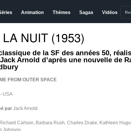
Séries
Animation
Thèmes
Sagas
Vidéos
LA NUIT (1953)
classique de la SF des années 50, réali
 Jack Arnold d’après une nouvelle de R
dbury
AME FROM OUTER SPACE
– USA
sé par
Jack Arnold
Richard Carlson, Barbara Rush, Charles Drake, Kathleen Hugu
l Johnson