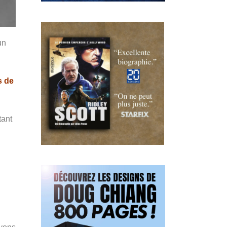
un
s de
tant