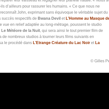
réparer leur vaisseau et regagner leur planète natale. « Nous 
ils d’ailleurs pour rassurer les humains. « Ce que nous ne
reconnaît John, exprimant sans équivoque le véritable sujet du
Les succès respectifs de
Bwana Devil
et
L’Homme au Masque d
e de vue en relief adaptée au long-métrage, poussent le studio
r
Le Météore de la Nuit
, qui sera ainsi le tout premier film de
ta de nombreux studios à tourner leurs films suivants en
isa le procédé dans
L’Etrange Créature du Lac Noir
et
La
© Gilles 