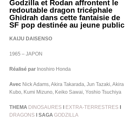
Godzilla et Rodan affrontent le
redoutable dragon tricéphale
Ghidrah dans cette fantaisie de
SF pop destinée au jeune public
KAIJU DAISENSO
1965 – JAPON
Réalisé par
Inoshiro Honda
Avec
Nick Adams, Akira Takarada, Jun Tazaki, Akira
Kubo, Kumi Mizuno, Keiko Sawai, Yoshio Tsuchiya
THEMA
DINOSAURES
I
EXTRA-TERRESTRES
I
DRAGONS
I
SAGA
GODZILLA