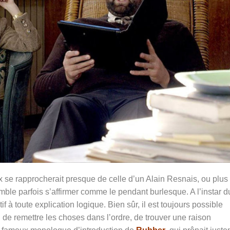
se rapprocherait presque de celle d’un Alain Resnais, ou plus
ble parfois s’affirmer comme le pendant burlesque. A l’instar d
tif à toute explication logique. Bien sûr, il est toujours possible
, de remettre les choses dans l’ordre, de trouver une raison