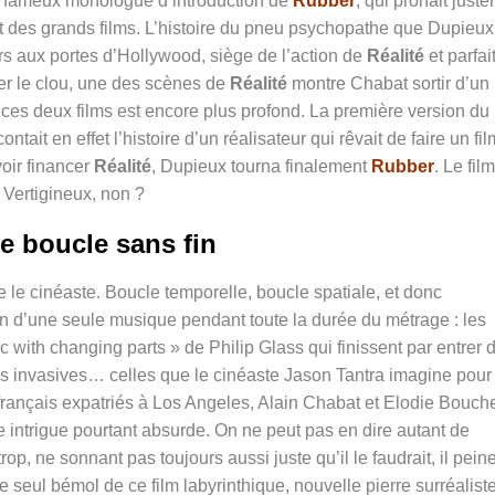
 le fameux monologue d’introduction de
Rubber
, qui prônait just
rt des grands films. L’histoire du pneu psychopathe que Dupieux
eurs aux portes d’Hollywood, siège de l’action de
Réalité
et parfai
er le clou, une des scènes de
Réalité
montre Chabat sortir d’un
e ces deux films est encore plus profond. La première version du
contait en effet l’histoire d’un réalisateur qui rêvait de faire un fil
oir financer
Réalité
, Dupieux tourna finalement
Rubber
. Le film
. Vertigineux, non ?
e boucle sans fin
e le cinéaste. Boucle temporelle, boucle spatiale, et donc
ion d’une seule musique pendant toute la durée du métrage : les
 with changing parts » de Philip Glass qui finissent par entrer 
 invasives… celles que le cinéaste Jason Tantra imagine pour
x français expatriés à Los Angeles, Alain Chabat et Elodie Bouch
e intrigue pourtant absurde. On ne peut pas en dire autant de
p, ne sonnant pas toujours aussi juste qu’il le faudrait, il pein
le seul bémol de ce film labyrinthique, nouvelle pierre surréalist