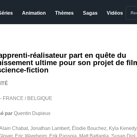
Séries
Animation
Thèmes
Sagas
Vidéos
apprenti-réalisateur part en quête du
issement ultime pour son projet de fil
science-fiction
ITÉ
 – FRANCE / BELGIQUE
sé par
Quentin Dupieux
Alain Chabat, Jonathan Lambert, Élodie Bouchez, Kyla Kenedy
lover, Eric Wareheim, Erik Passoja, Matt Battaglia, Susan Diol,