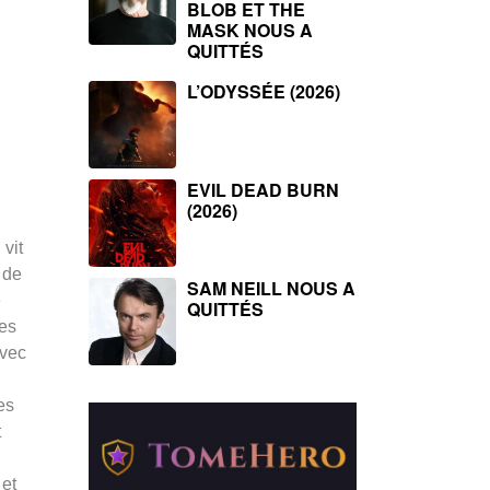
BLOB ET THE
MASK NOUS A
QUITTÉS
L’ODYSSÉE (2026)
EVIL DEAD BURN
(2026)
 vit
 de
SAM NEILL NOUS A
e
QUITTÉS
les
avec
es
t
 et