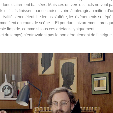
sont donc clairement balisées. Mais ces univers distincts ne vont p
et fictifs finissent par se croiser, voire à interagir au milieu d’u
e réalité s’emmêlent. Le temps s’altère, les événements se répèt
 modifient en cours de scène… Et pourtant, bizarrement, presqu
este limpide, comme si tous ces artefacts typiquement
 et du temps) n’entravaient pas le bon déroulement de l’intrigue