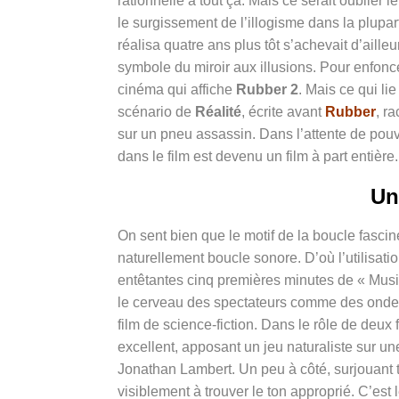
rationnelle à tout ça. Mais ce serait oublier
le surgissement de l’illogisme dans la plupa
réalisa quatre ans plus tôt s’achevait d’aill
symbole du miroir aux illusions. Pour enfonc
cinéma qui affiche
Rubber 2
. Mais ce qui li
scénario de
Réalité
, écrite avant
Rubber
, ra
sur un pneu assassin. Dans l’attente de pouv
dans le film est devenu un film à part entière
U
n
On sent bien que le motif de la boucle fascin
naturellement boucle sonore. D’où l’utilisat
entêtantes cinq premières minutes de « Music
le cerveau des spectateurs comme des ondes
film de science-fiction. Dans le rôle de deu
excellent, apposant un jeu naturaliste sur un
Jonathan Lambert. Un peu à côté, surjouant tro
visiblement à trouver le ton approprié. C’est 