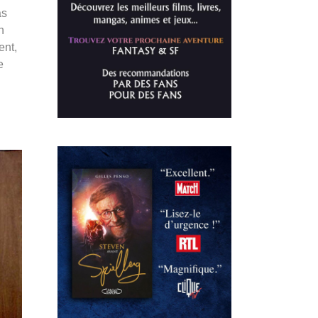
as
n
ent,
e