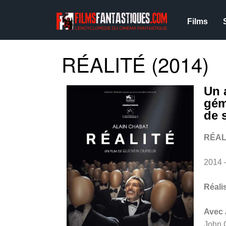
Films
RÉALITÉ (2014)
Un 
gém
de 
RÉAL
2014
Réali
Avec
John G