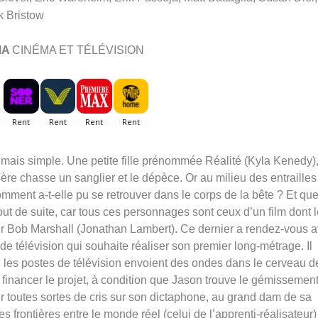
k Bristow
MA
CINÉMA ET TÉLÉVISION
te mais simple. Une petite fille prénommée Réalité (Kyla Kenedy),
père chasse un sanglier et le dépèce. Or au milieu des entrailles
 Comment a-t-elle pu se retrouver dans le corps de la bête ? Et qu
out de suite, car tous ces personnages sont ceux d’un film dont 
ur Bob Marshall (Jonathan Lambert). Ce dernier a rendez-vous 
 télévision qui souhaite réaliser son premier long-métrage. Il
el les postes de télévision envoient des ondes dans le cerveau d
à financer le projet, à condition que Jason trouve le gémissemen
r toutes sortes de cris sur son dictaphone, au grand dam de sa
rontières entre le monde réel (celui de l’apprenti-réalisateur)