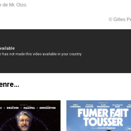
e de Mr. Oizo.
© Gilles 
genre…