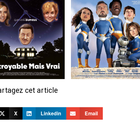
rtagez cet article
X
Linkedin
Email