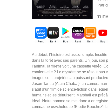
Patric
THE
Au début, l’histoire est assez simple. Insoli
dans la forêt avec ses parents. Un jour, son 
l’animal, la fillette voit une cassette vidéo.
contient-elle ? Le mystère ne se résout pas t
images sont projetées au puissant producte
Jason Tantra (Alain Chabat), un cameraman de
s’agit d’un film de science-fiction dans lequ
humains et les détruisent. Marshall est prêt 
idéal. Notre homme se met donc à enregistre
compagne psychologue (Elodie Bouchez). Les f