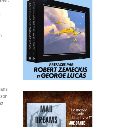
ement
t
m
dans
 son
ez
e
e