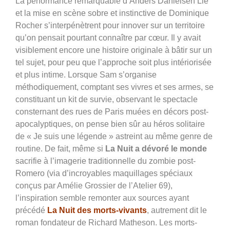
La performance remarquable d’
Anders Danielsen Lie
et la mise en scène sobre et instinctive de Dominique
Rocher s’interpénètrent pour innover sur un territoire
qu’on pensait pourtant connaître par cœur. Il y avait
visiblement encore une histoire originale à bâtir sur un
tel sujet, pour peu que l’approche soit plus intériorisée
et plus intime. Lorsque Sam s’organise
méthodiquement, comptant ses vivres et ses armes, se
constituant un kit de survie, observant le spectacle
consternant des rues de Paris muées en décors post-
apocalyptiques, on pense bien sûr au héros solitaire
de « Je suis une légende » astreint au même genre de
routine. De fait, même si
La Nuit a dévoré le monde
sacrifie à l’imagerie traditionnelle du zombie post-
Romero (via d’incroyables maquillages spéciaux
conçus par
Amélie Grossier de l’Atelier 69),
l’inspiration semble remonter aux sources ayant
précédé
La Nuit des morts-vivants
, autrement dit le
roman fondateur de Richard Matheson. Les morts-