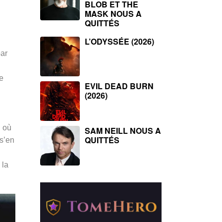
BLOB ET THE
MASK NOUS A
QUITTÉS
L’ODYSSÉE (2026)
par
te
EVIL DEAD BURN
(2026)
n où
SAM NEILL NOUS A
QUITTÉS
 s’en
n
 la