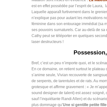
est en effet possédée par l’esprit de Laura,
Laquelle apparaît furtivement dans le grenie
n’explique pas pour autant les motivations 
féminine dans son entourage immédiat (sa mè
ses pouvoirs surnaturels. Car au-delà de sa c
Cathy peut se téléporter en quelques second
laser destructeurs !
Possession, 
Bref, c’est un peu n’importe quoi, et le scé
En ce domaine, on retient surtout le plateau
s’anime seule, Vivian recouverte de sangsu
de serpents, de tarentules et de rats. Au mom
grotesque et affirme gravement : « Je m’appel
sound designer de talent) est assez soigné, 
sauf l’inquiétante Randi Allen) et du scénar
plus dommage qu’
Une si gentille petite fille