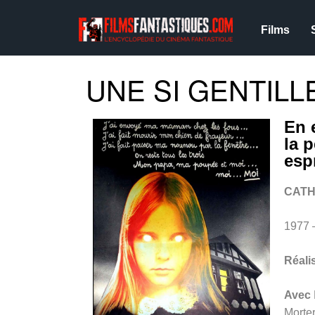
Films
UNE SI GENTILLE
En 
la 
esp
CATH
1977
Réali
Avec
Morte