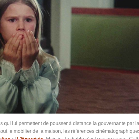
s qui lui permettent de pousser à distance la gouvernante par l
 tout le mobilier de la maison, les références cinématographique
ction
et
L’Exorciste
. Mais ici, le diable n’est pas en cause. Cat