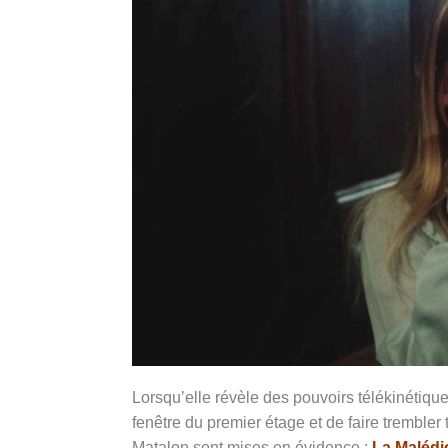
Lorsqu’elle révèle des pouvoirs télékinétique
fenêtre du premier étage et de faire trembler
Matalon sont mises en évidence :
La Malédi