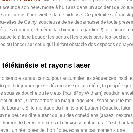
 la sœur de son père, morte à huit ans dans un accident de voit
r sous forme d’une vieille dame hideuse. Ce prétexte scénaristi
nouvelles de Cathy, soucieuse de se débarrasser de toute prése
re, sa nounou, et même la chienne du gardien !), et encore mo
apacité à faire bouger les gens et les objets sans les toucher,
es ou lancer sur ceux qui lui font obstacle des espèces de rayo
télékinésie et rayons laser
nario semble surtout conçu pour accumuler les séquences insolite
 du petit-déjeuner qui se décompose en accéléré, la poupée qui
es sous sa douche ou le vieux Paul (Roy Witham) soudain enva
ent du final, Cathy arbore un maquillage vieillissant pour le mo
le Laura ». Si le montage du film (signé Laurent Quaglio, futur
on ne peut en dire autant du jeu des comédiens (assez inexpress
io, bourré de lieux communs et d’invraisemblances. C’est d’autan
avait un réel potentiel horrifique, exhalant par moments une