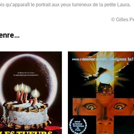
 qu’apparaît le portrait aux yeux lumineux de la petite Laura.
© Gilles 
genre…