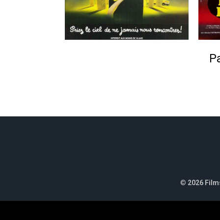
Pa
©
2026 Films