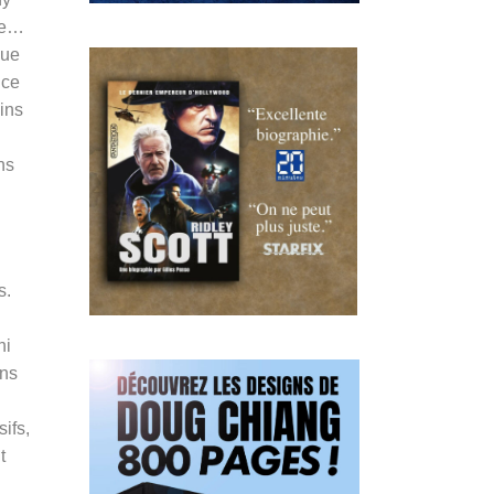
ure…
que
nce
ins
ns
s.
hi
ins
ifs,
t