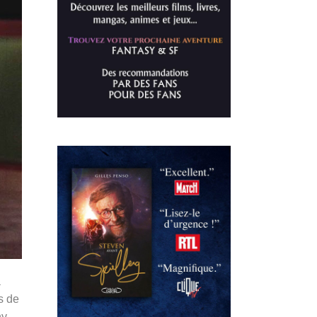
a
s de
hy