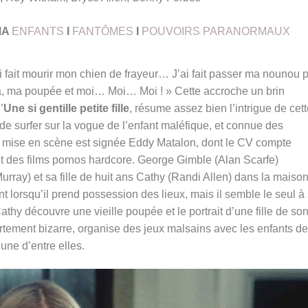
MA
ENFANTS
I
FANTÔMES
I
POUVOIRS PARANORMAUX
fait mourir mon chien de frayeur… J’ai fait passer ma nounou 
pa, ma poupée et moi… Moi… Moi ! » Cette accroche un brin
’
Une si gentille petite fille
, résume assez bien l’intrigue de cet
e surfer sur la vogue de l’enfant maléfique, et connue des
a mise en scène est signée Eddy Matalon, dont le CV compte
t des films pornos hardcore. George Gimble (Alan Scarfe)
ay) et sa fille de huit ans Cathy (Randi Allen) dans la maiso
nt lorsqu’il prend possession des lieux, mais il semble le seul à
athy découvre une vieille poupée et le portrait d’une fille de so
rtement bizarre, organise des jeux malsains avec les enfants de
une d’entre elles.