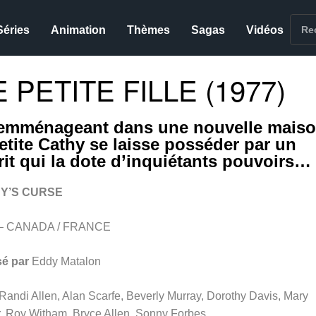
Séries
Animation
Thèmes
Sagas
Vidéos
 PETITE FILLE (1977)
emménageant dans une nouvelle maiso
petite Cathy se laisse posséder par un
rit qui la dote d’inquiétants pouvoirs…
Y’S CURSE
 – CANADA / FRANCE
sé par
Eddy Matalon
Randi Allen, Alan Scarfe, Beverly Murray, Dorothy Davis, Mary
r, Roy Witham, Bryce Allen, Sonny Forbes