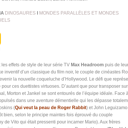
MA
DINOSAURES
I
MONDES PARALLÈLES ET MONDES
UELS
t les effets de style de leur série TV
Max Headroom
puis de leu
e inventif d’un classique du film noir, le couple de cinéastes R
evenir la nouvelle coqueluche d’Hollywood. Le défi que représe
 pour ces duettistes virtuoses. D’autant que pour transposer sur
nal, Morton et Jankel se sont entourés de l’équipe idéale. Face à
ropulsés dans une aventure démentielle qui les dépasse totalem
oskins (
Qui veut la peau de
Roger Rabbit
) et John Leguizamo 
ôt bien, selon le principe maintes fois éprouvé du couple
ny de Vito qui était pressenti pour incarner Mario). Aux frères