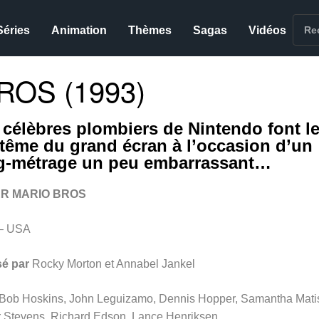
Séries
Animation
Thèmes
Sagas
Vidéos
OS (1993)
 célèbres plombiers de Nintendo font l
tême du grand écran à l’occasion d’un
g-métrage un peu embarrassant…
R MARIO BROS
– USA
sé par
Rocky Morton et Annabel Jankel
Bob Hoskins, John Leguizamo, Dennis Hopper, Samantha Mati
r Stevens, Richard Edson, Lance Henriksen