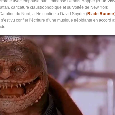
terprété avec emphase par l’immense Dennis Hopper (
Blue Vel
attan, caricature claustrophobique et survoltée de New York
Caroline du Nord, a été confiée à David Snyder (
Blade Runner
i s’est vu confier l’écriture d’une musique trépidante en accord 
nde.