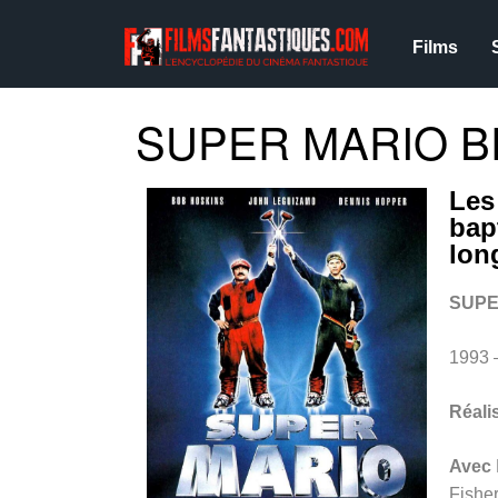
Films
SUPER MARIO BR
Les
bap
lon
SUPE
1993 
Réali
Avec
Fishe