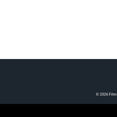
©
2026 Films