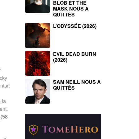
BLOB ET THE
MASK NOUS A
QUITTÉS
L’ODYSSÉE (2026)
EVIL DEAD BURN
(2026)
r
ocky
SAM NEILL NOUS A
ntait
QUITTÉS
 la
ent,
(
58