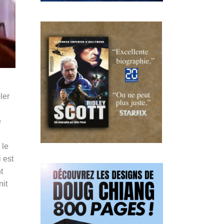
ler
e
 le
 est
t
nit