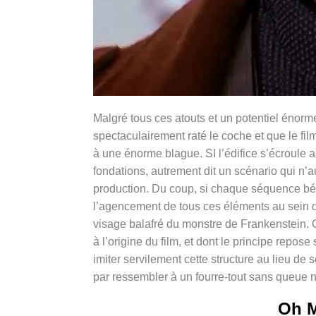
Malgré tous ces atouts et un potentiel énorme
spectaculairement raté le coche et que le film
à une énorme blague. SI l’édifice s’écroule a
fondations, autrement dit un scénario qui n’aur
production. Du coup, si chaque séquence béné
l’agencement de tous ces éléments au sein de
visage balafré du monstre de Frankenstein. 
à l’origine du film, et dont le principe repo
imiter servilement cette structure au lieu de 
par ressembler à un fourre-tout sans queue ni
O
h M