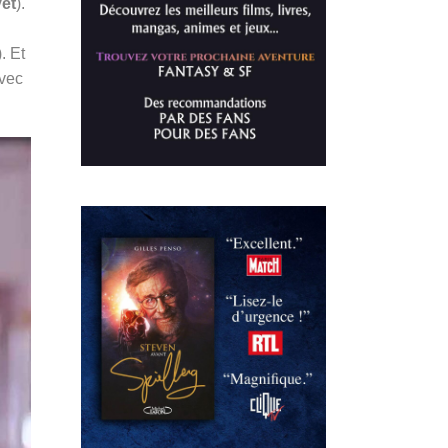
vet
).
). Et
avec