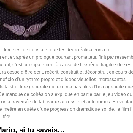
, force est de constater que les deux réalisateurs ont
 entier, après un prologue pourtant prometteur, finit par ressemb
utant, c’est principalement à cause de l’extrême fragilité de ses
a cessé d’être écrit, réécrit, construit et déconstruit en cours d
ficie d’un rythme propre et d’idées visuelles intéressantes,
 la structure générale du récit n’a pas plus d’homogénéité que
Ce manque de cohésion s’explique en partie par le jeu vidéo qui
se sur la traversée de tableaux successifs et autonomes. En voulan
se mettre en quête d’une progression dramatique solide, le film fi
 tête.
ario, si tu savais…