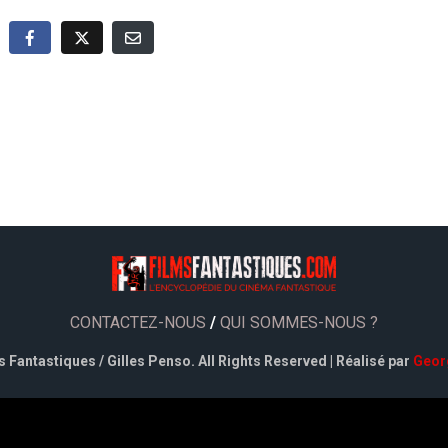
CONTACTEZ-NOUS
/
QUI SOMMES-NOUS ?
 Fantastiques / Gilles Penso. All Rights Reserved | Réalisé par
Geor