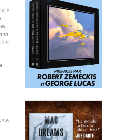
ix le
e
ues
rrer
core
e
Penso