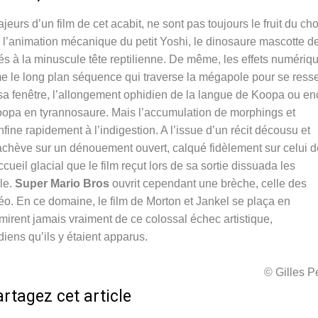
rs d’un film de cet acabit, ne sont pas toujours le fruit du cho
r l’animation mécanique du petit Yoshi, le dinosaure mascotte d
s à la minuscule tête reptilienne. De même, les effets numériq
me le long plan séquence qui traverse la mégapole pour se resse
sa fenêtre, l’allongement ophidien de la langue de Koopa ou en
Koopa en tyrannosaure. Mais l’accumulation de morphings et
ine rapidement à l’indigestion. A l’issue d’un récit décousu et
achève sur un dénouement ouvert, calqué fidèlement sur celui d
cueil glacial que le film reçut lors de sa sortie dissuada les
le.
Super Mario Bros
ouvrit cependant une brèche, celle des
o. En ce domaine, le film de Morton et Jankel se plaça en
mirent jamais vraiment de ce colossal échec artistique,
iens qu’ils y étaient apparus.
© Gilles 
rtagez cet article