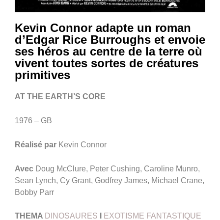
Kevin Connor adapte un roman
d’Edgar Rice Burroughs et envoie
ses héros au centre de la terre où
vivent toutes sortes de créatures
primitives
AT THE EARTH’S CORE
1976 – GB
Réalisé par
Kevin Connor
Avec
Doug McClure, Peter Cushing, Caroline Munro,
Sean Lynch, Cy Grant, Godfrey James, Michael Crane,
Bobby Parr
THEMA
DINOSAURES
I
EXOTISME FANTASTIQUE