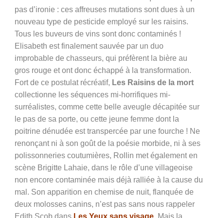
pas d’ironie : ces affreuses mutations sont dues à un
nouveau type de pesticide employé sur les raisins.
Tous les buveurs de vins sont donc contaminés !
Elisabeth est finalement sauvée par un duo
improbable de chasseurs, qui préfèrent la bière au
gros rouge et ont donc échappé à la transformation.
Fort de ce postulat récréatif,
Les Raisins de la mort
collectionne les séquences mi-horrifiques mi-
surréalistes, comme cette belle aveugle décapitée sur
le pas de sa porte, ou cette jeune femme dont la
poitrine dénudée est transpercée par une fourche ! Ne
renonçant ni à son goût de la poésie morbide, ni à ses
polissonneries coutumières, Rollin met également en
scène Brigitte Lahaie, dans le rôle d’une villageoise
non encore contaminée mais déjà ralliée à la cause du
mal. Son apparition en chemise de nuit, flanquée de
deux molosses canins, n’est pas sans nous rappeler
Edith Scob dans
Les Yeux sans visage
. Mais la