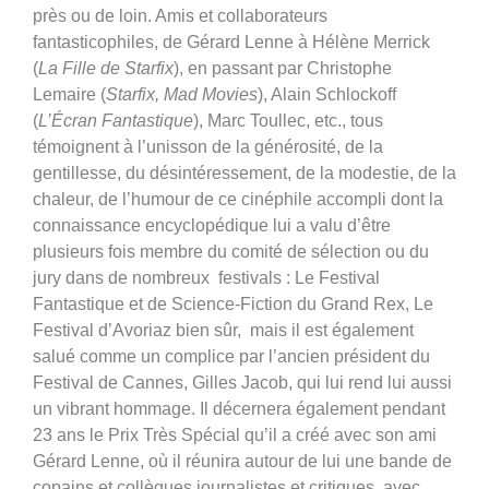
près ou de loin. Amis et collaborateurs
fantasticophiles, de Gérard Lenne à Hélène Merrick
(
La Fille de Starfix
), en passant par Christophe
Lemaire (
Starfix, Mad Movies
), Alain Schlockoff
(
L’Écran Fantastique
), Marc Toullec, etc., tous
témoignent à l’unisson de la générosité, de la
gentillesse, du désintéressement, de la modestie, de la
chaleur, de l’humour de ce cinéphile accompli dont la
connaissance encyclopédique lui a valu d’être
plusieurs fois membre du comité de sélection ou du
jury dans de nombreux festivals : Le Festival
Fantastique et de Science-Fiction du Grand Rex, Le
Festival d’Avoriaz bien sûr, mais il est également
salué comme un complice par l’ancien président du
Festival de Cannes, Gilles Jacob, qui lui rend lui aussi
un vibrant hommage. Il décernera également pendant
23 ans le Prix Très Spécial qu’il a créé avec son ami
Gérard Lenne, où il réunira autour de lui une bande de
copains et collègues journalistes et critiques, avec