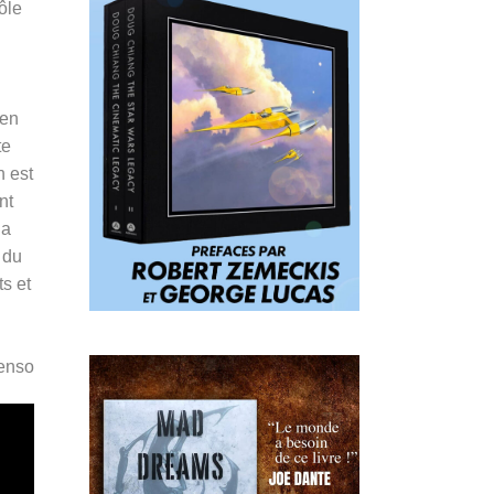
ôle
 en
te
n est
nt
la
 du
ts et
Penso