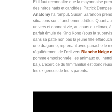
Et il faut reconnaître que la mayonnaise pr
des héros naïfs et candides, Patrick Dempsey
Anatomy
l’a rompu), Susan Sarandon prend un
situations sont franchement drôles.
Quant aux
univers et donnent vie, au cours du climax,
parfait émule de King Kong (sous la supervisi
dans sa patte non pas la jeune fille effarou
une dragonne, reprenant avec panache le mot
régulièrement de l’œil vers
Blanche Neige et
pomme empoisonnée, les animaux qui nettoi
bal). L’exercice du film familial est donc réus
les exigences de leurs parents.