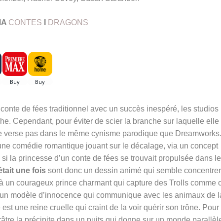
MA
CONTES
I
DRAGONS
onte de fées traditionnel avec un succès inespéré, les studios
e. Cependant, pour éviter de scier la branche sur laquelle elle 
 ne verse pas dans le même cynisme parodique que Dreamworks
t une comédie romantique jouant sur le décalage, via un concept
l si la princesse d’un conte de fées se trouvait propulsée dans le
 était une fois
sont donc un dessin animé qui semble concentrer
 à un courageux prince charmant qui capture des Trolls comme 
est un modèle d’innocence qui communique avec les animaux de l
 est une reine cruelle qui craint de la voir quérir son trône. Pour
âtre la précipite dans un puits qui donne sur un monde parallèle