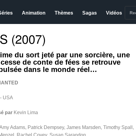
Séries
Animation
Thèmes
Sagas
Vidéos
S (2007)
time du sort jeté par une sorcière, une
ncesse de conte de fées se retrouve
pulsée dans le monde réel…
HANTED
– USA
sé par
Kevin Lima
Amy Adams, Patrick Dempsey, James Marsden, Timothy Spall,
 Menzel, Rachel Covey, Susan Sarandon