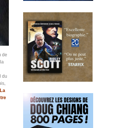
u de
la
l du
is,
La
tre