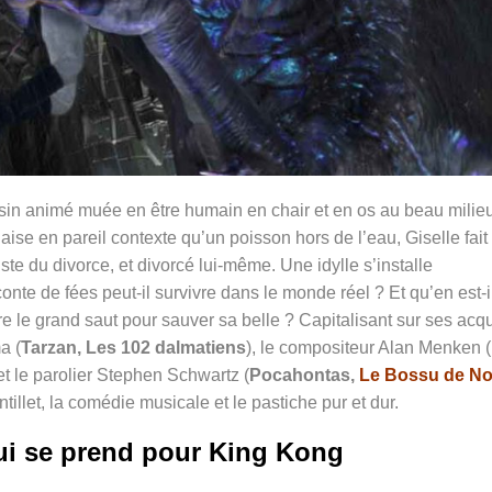
ssin animé muée en être humain en chair et en os au beau milie
aise en pareil contexte qu’un poisson hors de l’eau, Giselle fait 
te du divorce, et divorcé lui-même. Une idylle s’installe
nte de fées peut-il survivre dans le monde réel ? Et qu’en est-i
re le grand saut pour sauver sa belle ?
Capitalisant sur ses acqu
a (
Tarzan
, Les 102 dalmatiens
), le compositeur Alan Menken (
 et le parolier Stephen Schwartz (
Pocahontas,
Le Bossu de No
entillet, la comédie musicale et le pastiche pur et dur.
ui se prend pour King Kong