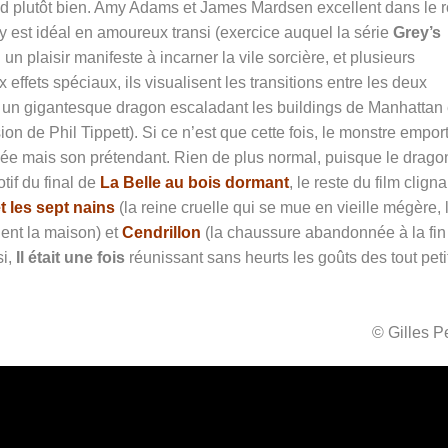
end plutôt bien. Amy Adams et James Mardsen excellent dans le r
 est idéal en amoureux transi (exercice auquel la série
Grey’s
 plaisir manifeste à incarner la vile sorcière, et plusieurs
 effets spéciaux, ils visualisent les transitions entre les deux
 à un gigantesque dragon escaladant les buildings de Manhattan
on de Phil Tippett). Si ce n’est que cette fois, le monstre empor
chée mais son prétendant. Rien de plus normal, puisque le drago
if du final de
La Belle au bois dormant
, le reste du film cligna
 les sept nains
(la reine cruelle qui se mue en vieille mégère, 
ent la maison) et
Cendrillon
(la chaussure abandonnée à la fin
si,
Il était une fois
réunissant sans heurts les goûts des tout peti
© Gilles 