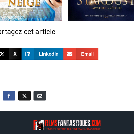
rtagez cet article
X
Linkedin
Email