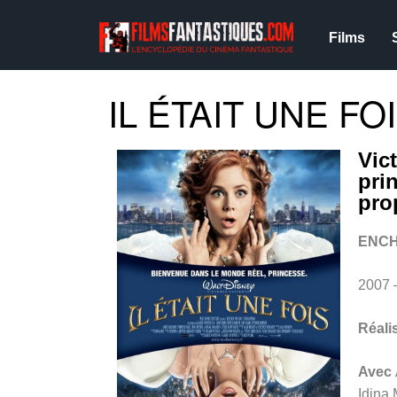
Films
IL ÉTAIT UNE FOI
Vic
pri
pro
ENC
2007 
Réali
Avec
Idina