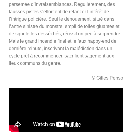
parsemée d’invraisemblances. Régulièrement, des
fausses pistes s’efforcent de relancer l’intérêt de
l’intrigue policière. Seul le dénouement, situé dans
l’antre sinistre du monstre, empli de toiles gluantes et
de squelettes desséchés, réussit un peu à surprendre.
Mais le grand incendie final et le faux happy-end de
dernière minute, inscrivant la malédiction dans un
cycle prêt à recommencer, sacrifient sagement aux
lieux communs du genre.
© Gilles Penso