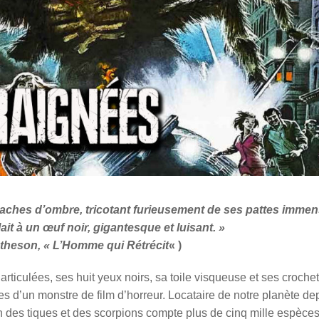
s taches d’ombre, tricotant furieusement de ses pattes immen
t à un œuf noir, gigantesque et luisant. »
theson,
« L’Homme qui Rétrécit
« )
rticulées, ses huit yeux noirs, sa toile visqueuse et ses croche
es d’un monstre de film d’horreur. Locataire de notre planète de
in des tiques et des scorpions compte plus de cinq mille espèce