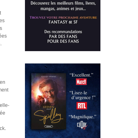
t
des
es
nées
.
 en
ment
elle-
iée
ck.