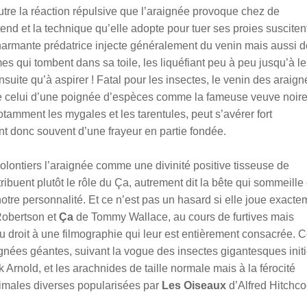
 Outre la réaction répulsive que l’araignée provoque chez de
end et la technique qu’elle adopte pour tuer ses proies susciten
harmante prédatrice injecte généralement du venin mais aussi 
imes qui tombent dans sa toile, les liquéfiant peu à peu jusqu’à l
nsuite qu’à aspirer !
Fatal pour les insectes, le venin des araig
de celui d’une poignée d’espèces comme la fameuse veuve noire
otamment les mygales et les tarentules, peut s’avérer fort
t donc souvent d’une frayeur en partie fondée.
volontiers l’araignée comme une divinité positive tisseuse de
tribuent plutôt le rôle du Ça, autrement dit la bête qui sommeille
otre personnalité. Et ce n’est pas un hasard si elle joue exacte
obertson et
Ça
de Tommy Wallace, au cours de furtives mais
u droit à une filmographie qui leur est entièrement consacrée. C
aignées géantes, suivant la vogue des insectes gigantesques init
 Arnold, et les arachnides de taille normale mais à la férocité
nimales diverses popularisées par
Les Oiseaux
d’Alfred Hitchco