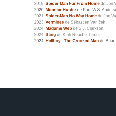
2019:
Spider-Man Far From Home
de Jon 
2020:
Monster Hunter
de Paul W.S. Anders
2021:
Spider-Man No Way Home
de Jon Wa
2023:
Vermines
de Sébastien Vaniček
2024:
Madame Web
de S.J. Clarkson
2024:
Sting
de Kiah Roache-Turner
2024:
Hellboy : The Crooked Man
de Brian