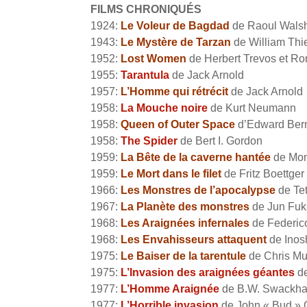
FILMS CHRONIQUÉS
1924:
Le Voleur de Bagdad
de Raoul Wals
1943:
Le Mystère de Tarzan
de William Thi
1952:
Lost Women
de Herbert Trevos et R
1955:
Tarantula
de Jack Arnold
1957:
L’Homme qui rétrécit
de Jack Arnold
1958:
La Mouche noire
de Kurt Neumann
1958:
Queen of Outer Space
d’Edward Ber
1958:
The Spider
de Bert I. Gordon
1959:
La Bête de la caverne hantée
de Mo
1959:
Le Mort dans le filet
de Fritz Boettger
1966:
Les Monstres de l’apocalypse
de Te
1967:
La Planète des monstres
de Jun Fu
1968:
Les Araignées infernales
de Federico
1968:
Les Envahisseurs attaquent
de Inos
1975:
Le Baiser de la tarentule
de Chris M
1975:
L’Invasion des araignées géantes
de
1977:
L’Homme Araignée
de B.W. Swackh
1977:
L’Horrible invasion
de John « Bud »