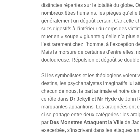
distinctes réparties sur la totalité du globe.
nombreux êtres humains, les pièges qu’elle t
généralement un dégoût certain. Car cette c
sucs digestifs à l’intérieur du corps des vict
muer en « soupe » gluante qu’elle n’a plus e
l’est rarement chez l’homme, à l’exception 
Mais la morsure de certaines d’entre elles, n
douloureuse. Répulsion et dégoût se doublen
Si les symbolistes et les théologiens voient 
destins, les psychanalystes imaginatifs lui at
chacun de nous, la part animale et noire de n
ce rôle dans
Dr Jekyll et Mr Hyde
de John R
marquantes apparitions.
Les araignées
ont e
ci se partage entre deux catégories : les ar
par
Des Monstres Attaquent la Ville
de Jack
exacerbée, s’inscrivant dans les attaques a