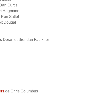
Dan Curtis
rt Hagmann
 Ron Satlof
McDougal
 Doran et Brendan Faulkner
ets
de Chris Columbus