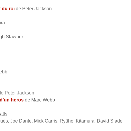
 du roi
de Peter Jackson
ura
gh Slawner
ebb
e Peter Jackson
 d’un héros
de Marc Webb
atts
ués, Joe Dante, Mick Garris, Ryûhei Kitamura, David Slade