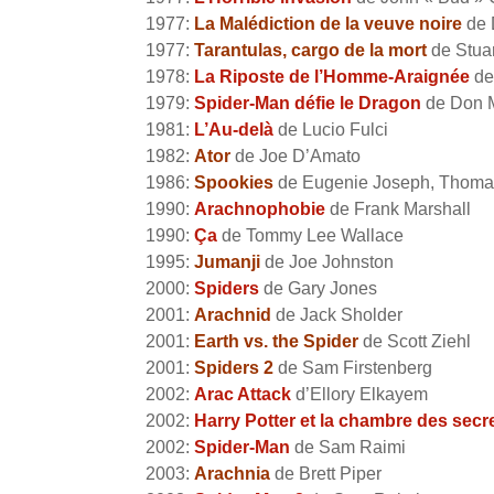
1977:
La Malédiction de la veuve noire
de 
1977:
Tarantulas, cargo de la mort
de Stua
1978:
La Riposte de l’Homme-Araignée
de
1979:
Spider-Man défie le Dragon
de Don 
1981:
L’Au-delà
de Lucio Fulci
1982:
Ator
de Joe D’Amato
1986:
Spookies
de Eugenie Joseph, Thomas
1990:
Arachnophobie
de Frank Marshall
1990:
Ça
de Tommy Lee Wallace
1995:
Jumanji
de Joe Johnston
2000:
Spiders
de Gary Jones
2001:
Arachnid
de Jack Sholder
2001:
Earth vs. the Spider
de Scott Ziehl
2001:
Spiders 2
de Sam Firstenberg
2002:
Arac Attack
d’Ellory Elkayem
2002:
Harry Potter et la chambre des secr
2002:
Spider-Man
de Sam Raimi
2003:
Arachnia
de Brett Piper