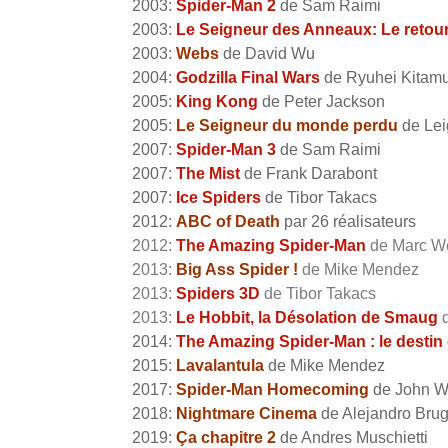
2003:
Spider-Man 2
de Sam Raimi
2003:
Le Seigneur des Anneaux: Le retour
2003:
Webs
de David Wu
2004:
Godzilla Final Wars
de Ryuhei Kitam
2005:
King Kong
de Peter Jackson
2005:
Le Seigneur du monde perdu
de Lei
2007:
Spider-Man 3
de Sam Raimi
2007:
The Mist
de Frank Darabont
2007:
Ice Spiders
de Tibor Takacs
2012:
ABC of Death
par 26 réalisateurs
2012:
The Amazing Spider-Man
de Marc W
2013:
Big Ass Spider !
de Mike Mendez
2013:
Spiders 3D
de Tibor Takacs
2013:
Le Hobbit, la Désolation de Smaug
d
2014:
The Amazing Spider-Man : le destin
2015:
Lavalantula
de Mike Mendez
2017:
Spider-Man Homecoming
de John W
2018:
Nightmare Cinema
de Alejandro Brug
2019:
Ça chapitre 2
de Andres Muschietti