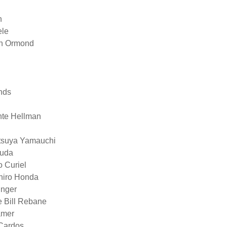
h
ele
on Ormond
nds
nte Hellman
tsuya Yamauchi
kuda
 Curiel
hiro Honda
unger
 Bill Rebane
amer
 Cardos