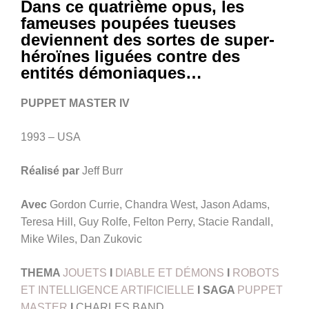
Dans ce quatrième opus, les
fameuses poupées tueuses
deviennent des sortes de super-
héroïnes liguées contre des
entités démoniaques…
PUPPET MASTER IV
1993 – USA
Réalisé par
Jeff Burr
Avec
Gordon Currie, Chandra West, Jason Adams,
Teresa Hill, Guy Rolfe, Felton Perry, Stacie Randall,
Mike Wiles, Dan Zukovic
THEMA
JOUETS
I
DIABLE ET DÉMONS
I
ROBOTS
ET INTELLIGENCE ARTIFICIELLE
I
SAGA
PUPPET
MASTER
I
CHARLES BAND