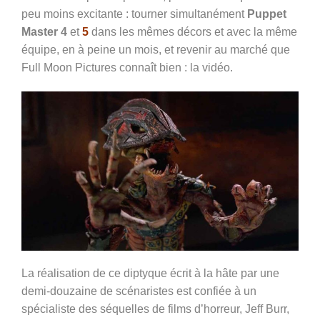
peu moins excitante : tourner simultanément
Puppet
Master 4
et
5
dans les mêmes décors et avec la même
équipe, en à peine un mois, et revenir au marché que
Full Moon Pictures connaît bien : la vidéo.
La réalisation de ce diptyque écrit à la hâte par une
demi-douzaine de scénaristes est confiée à un
spécialiste des séquelles de films d’horreur, Jeff Burr,