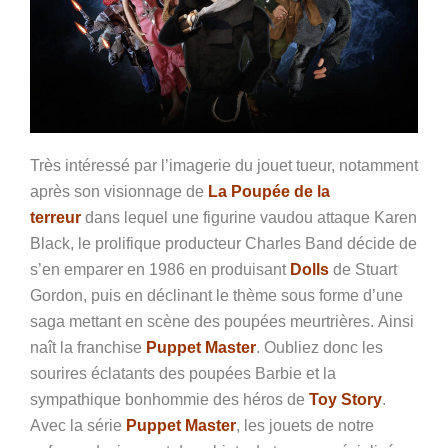
Très intéressé par l’imagerie du jouet tueur, notamment
après son visionnage de
La Poupée de la
terreur
dans lequel une figurine vaudou attaque Karen
Black, le prolifique producteur Charles Band décide de
s’en emparer en 1986 en produisant
Dolls
de Stuart
Gordon, puis en déclinant le thème sous forme d’une
saga mettant en scène des poupées meurtrières. Ainsi
naît la franchise
Puppet Master
. Oubliez donc les
sourires éclatants des poupées Barbie et la
sympathique bonhommie des héros de
Toy Story
.
Avec la série
Puppet Master
, les jouets de notre