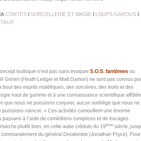
MA
CONTES
I
SORCELLERIE ET MAGIE
I
LOUPS-GAROUS
I
TAUX
 concept loufoque n’est pas sans évoquer
S.O.S. fantômes
ou
 Will Grimm (Heath Ledger et Matt Damon) ne sont pas connus po
 bout des esprits maléfiques, des sorcières, des trolls et des
ogie haut de gamme et à une connaissance scientifique affûtée
on que nous ne puissions conjurer, aucun sortilège que nous ne
puissions vaincre. » Ces activités camouflent une énorme
des paysans à l’aide de comédiens complices et de trucages
ème
 marche plutôt bien, en cette aube crédule du 19
siècle, jusq
 le commandement du général Delatombe (Jonathan Pryce). Pour