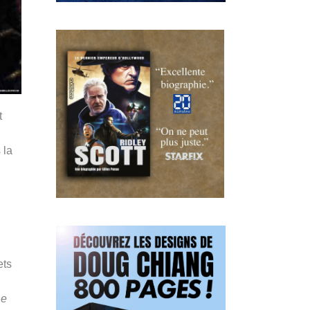
t
 la
ets
Le