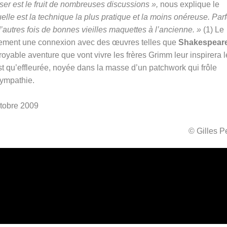
iser est le fruit de nombreuses discussions »,
nous explique le
uelle est la technique la plus pratique et la moins onéreuse. Parf
d’autres fois de bonnes vieilles maquettes à l’ancienne. »
(1) Le
ment une connexion avec des œuvres telles que
Shakespeare
royable aventure que vont vivre les frères Grimm leur inspirera 
st qu’effleurée, noyée dans la masse d’un patchwork qui frôle
sympathie.
octobre 2009
© Gilles 