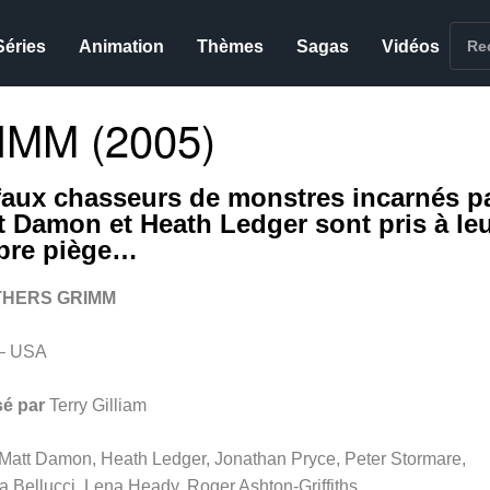
Séries
Animation
Thèmes
Sagas
Vidéos
MM (2005)
faux chasseurs de monstres incarnés p
t Damon et Heath Ledger sont pris à le
pre piège…
HERS GRIMM
– USA
sé par
Terry Gilliam
Matt Damon, Heath Ledger, Jonathan Pryce, Peter Stormare,
 Bellucci, Lena Heady, Roger Ashton-Griffiths