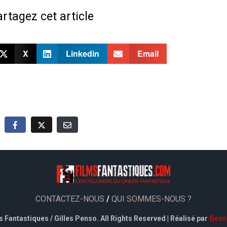
rtagez cet article
X
Linkedin
Email
CONTACTEZ-NOUS
/
QUI SOMMES-NOUS ?
 Fantastiques / Gilles Penso. All Rights Reserved | Réalisé par
Geor