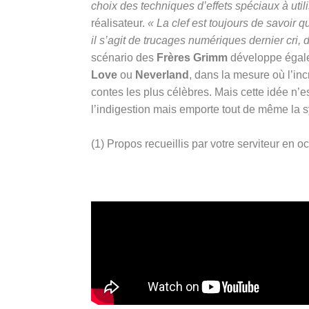
choix des techniques d’effets spéciaux à util
réalisateur.
« La clef est toujours de savoir q
il s’agit de trucages numériques dernier cri, 
scénario des
Frères Grimm
développe égale
Love
ou
Neverland
, dans la mesure où l’inc
contes les plus célèbres. Mais cette idée n’e
l’indigestion mais emporte tout de même la 
(1) Propos recueillis par votre serviteur en 