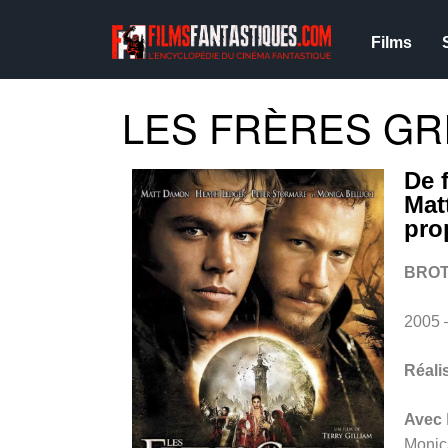
Films
LES FRÈRES GRI
De 
Mat
pro
BROT
2005 
Réali
Avec
Monica