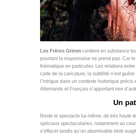
Les Frères Grimm
contient en substance tout
pourtant la mayonnaise ne prend pas. Car le r
thématique en particulier. Les relations entre
carte de la caricature, la subtilité n’est guèr
l’intrigue dans un contexte historique précis 
Allemands et Français n’apportant rien d’au
Un pa
Reste le spectacle lui-même, de très haute ten
spéciaux spectaculaires, notamment au cours 
s’effacer tandis qu’un abominable blob surg