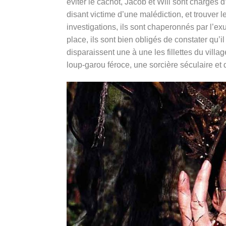
éviter le cachot, Jacob et Will sont chargés
disant victime d’une malédiction, et trouver l
investigations, ils sont chaperonnés par l’exu
place, ils sont bien obligés de constater qu’i
disparaissent une à une les fillettes du vill
loup-garou féroce, une sorcière séculaire et