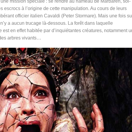
 d’une mission spéciale : se rendre au hameau de Marbaren, soi-
es escrocs à l’origine de cette manipulation. Au cours de leurs
bérant officier italien Cavaldi (Peter Stormare). Mais une fois su
l n’y a aucun trucage là-dessous. La forêt dans laquelle
age est en effet habitée par d’inquiétantes créatures, notamment u
 des arbres vivants…