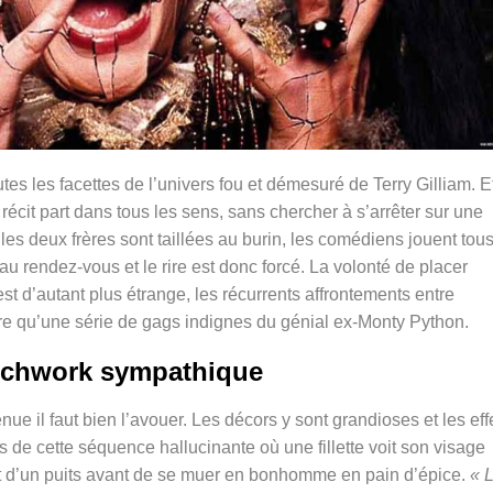
es les facettes de l’univers fou et démesuré de Terry Gilliam. E
écit part dans tous les sens, sans chercher à s’arrêter sur une
 les deux frères sont taillées au burin, les comédiens jouent tous
e au rendez-vous et le rire est donc forcé. La volonté de placer
est d’autant plus étrange, les récurrents affrontements entre
tre qu’une série de gags indignes du génial ex-Monty Python.
tchwork sympathique
ue il faut bien l’avouer. Les décors y sont grandioses et les eff
de cette séquence hallucinante où une fillette voit son visage
it d’un puits avant de se muer en bonhomme en pain d’épice.
« 