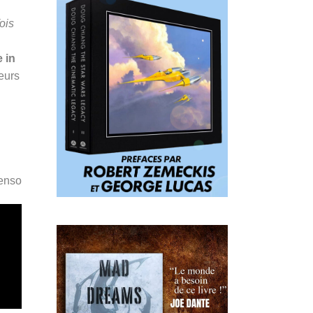
ois
 in
leurs
Penso