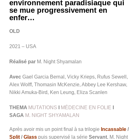
environnement paradisiaque qui
se mue progressivement en
enfer…
OLD
2021 – USA
Réalisé par
M. Night Shyamalan
Avec
Gael Garcia Bernal, Vicky Krieps, Rufus Sewell,
Alex Wolff, Thomasin McKenzie, Abbey Lee Kershaw,
Nikki Amuka-Bird, Ken Leung, Eliza Scanlen
THEMA
MUTATIONS
I
MÉDECINE EN FOLIE
I
SAGA
M. NIGHT SHYAMALAN
Après avoir mis un point final à sa trilogie
Incassable
/
Split
/
Glass
puis supervisé la série
Servant
, M. Night