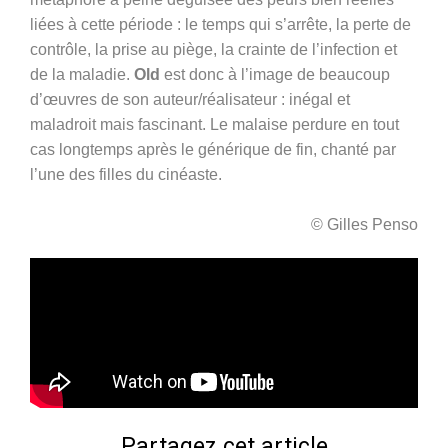
liées à cette période : le temps qui s’arrête, la perte de
contrôle, la prise au piège, la crainte de l’infection et
de la maladie.
Old
est donc à l’image de beaucoup
d’œuvres de son auteur/réalisateur : inégal et
maladroit mais fascinant. Le malaise perdure en tout
cas longtemps après le générique de fin, chanté par
l’une des filles du cinéaste.
© Gilles Penso
Partagez cet article