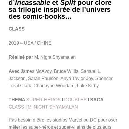
d’
Incassable
et
Split
pour clore
sa trilogie inspirée de l’univers
des comic-books…
GLASS
2019 – USA / CHINE
Réalisé par
M. Night Shyamalan
Avec
James McAvoy, Bruce Willis, Samuel L.
Jackson, Sarah Paulson, Anya Taylor-Joy, Spencer
Treat Clark, Charlayne Woodard, Luke Kirby
THEMA
SUPER-HÉROS
I
DOUBLES
I SAGA
GLASS
I
M. NIGHT SHYAMALAN
Pas besoin d’être les studios Marvel ou DC pour oser
mêler les super-héros et super-vilains de plusieurs