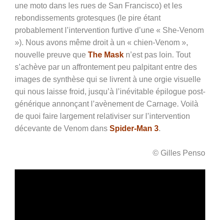
une moto dans les rues de San Francisco) et les
rebondissements grotesques (le pire étant
probablement l’intervention furtive d’une « She-Venom
»). Nous avons même droit à un « chien-Venom »,
nouvelle preuve que
The Mask
n’est pas loin. Tout
s’achève par un affrontement peu palpitant entre des
images de synthèse qui se livrent à une orgie visuelle
qui nous laisse froid, jusqu’à l’inévitable épilogue post-
générique annonçant l’avènement de Carnage. Voilà
de quoi faire largement relativiser sur l’intervention
décevante de Venom dans
Spider-Man 3
.
© Gilles Penso