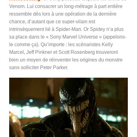
Venom. Lui consacrer un long-métrage à part entière
ressemble dès lors à une opération de la dernière
chance, d’autant que ce super-vilain est
intrinsèquement lié à Spider-Man. Or Spidey n’a plus
sa place dans le « Sony Marvel Universe » (appelons-
le comme ça). Qu’importe : les scénaristes Kelly
Marcel, Jeff Pinkner et Scott Rosenberg trouveront
bien un moyen de réinventer les origines du monstre
sans solliciter Peter Parker.