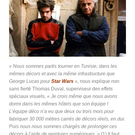
« Nous sommes partis tourner en Tunisie, dans les
mêmes décors et avec la même infrastructure que
George Lucas pour
Star Wars
»,
nous explique non
sans fierté Thomas Duval, superviseur des effets
spéciaux visuels.
« Je crois même que nous avons
dormi dans les mêmes hôtels que son équipe !
L’équipe déco n’a eu que deux ou trois mois pour
fabriquer 30 000 mètres carrés de décors réels, en dur.
Puis nous nous sommes chargés de prolonger ces
décors à l’aide de peintures numériques. »
(1) Il faut