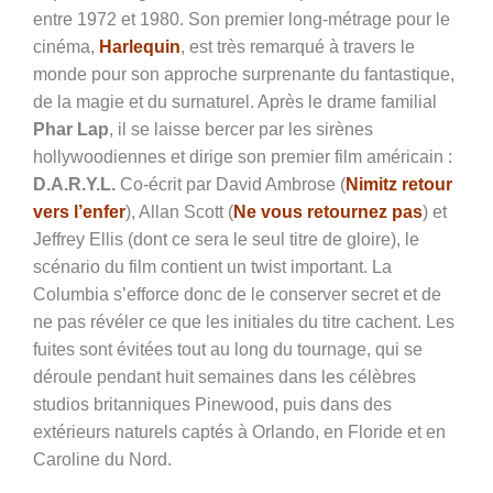
entre 1972 et 1980. Son premier long-métrage pour le
cinéma,
Harlequin
, est très remarqué à travers le
monde pour son approche surprenante du fantastique,
de la magie et du surnaturel. Après le drame familial
Phar Lap
, il se laisse bercer par les sirènes
hollywoodiennes et dirige son premier film américain :
D.A.R.Y.L.
Co-écrit par David Ambrose (
Nimitz retour
vers l’enfer
), Allan Scott (
Ne vous retournez pas
) et
Jeffrey Ellis (dont ce sera le seul titre de gloire), le
scénario du film contient un twist important. La
Columbia s’efforce donc de le conserver secret et de
ne pas révéler ce que les initiales du titre cachent. Les
fuites sont évitées tout au long du tournage, qui se
déroule pendant huit semaines dans les célèbres
studios britanniques Pinewood, puis dans des
extérieurs naturels captés à Orlando, en Floride et en
Caroline du Nord.