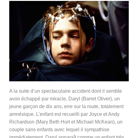
A la suite d’un spectaculaire accident dont il semble
avoir échappé par miracle, Daryl (Barret Oliver), un
jeune garçon de dix ans, erre sur la route, totalement
amnésique. L’enfant est recueilli par Joyce et Andy
Richardson (Mary Beth Hurt et Michael McKean), un
couple sans enfants avec lequel il sympathise
immédiatement. Daryl apparaît comme un enfant très