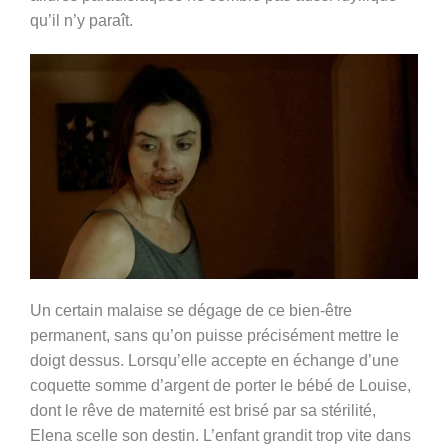
qu’il n’y paraît.
Un certain malaise se dégage de ce bien-être
permanent, sans qu’on puisse précisément mettre le
doigt dessus. Lorsqu’elle accepte en échange d’une
coquette somme d’argent de porter le bébé de Louise,
dont le rêve de maternité est brisé par sa stérilité,
Elena scelle son destin. L’enfant grandit trop vite dans