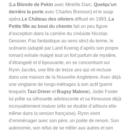
(
La Blonde de Pekin
avec Mireille Darc,
Quelqu’un
derrière la porte
avec Charles Bronson) et le soap
opéra
Le Château des oliviers
diffusé en 1993,
La
Petite fille au bout du chemin
fait un peu figure
d’exception dans la carrière du cinéaste Nicolas
Gessner. Pas fantastique au sens strict du terme, le
scénario (adapté par Laird Koenig d’après son propre
roman) exhale malgré tout un fort parfum de mystère,
d’étrangeté et d’épouvante, en se concentrant sur
Rynn Jacobs, une fille de treize ans qui vit recluse
dans une maison de la Nouvelle-Angleterre. Avec déjà
une vingtaine de longs-métrages à son actif (parmi
lesquels
Taxi Driver
et
Bugsy Malone
), Jodie Foster
lui prête sa silhouette adolescente et sa frimousse déjà
incroyablement mature (elle se double d’ailleurs elle-
même dans la version française). Rynn vient
d’emménager avec son père, un poète de renom. Son
autonomie, son refus de se mêler aux autres et son