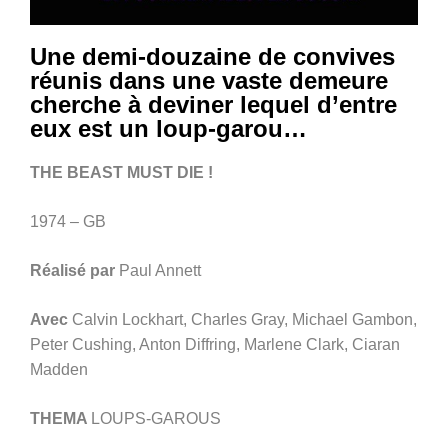
Une demi-douzaine de convives
réunis dans une vaste demeure
cherche à deviner lequel d’entre
eux est un loup-garou…
THE BEAST MUST DIE !
1974 – GB
Réalisé par
Paul Annett
Avec
Calvin Lockhart, Charles Gray, Michael Gambon,
Peter Cushing, Anton Diffring, Marlene Clark, Ciaran
Madden
THEMA
LOUPS-GAROUS