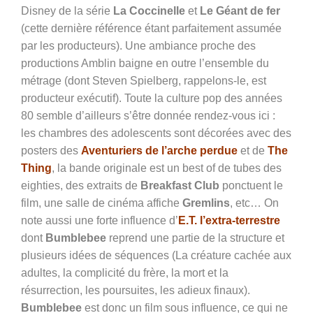
Disney de la série
La Coccinelle
et
Le Géant de fer
(cette dernière référence étant parfaitement assumée
par les producteurs). Une ambiance proche des
productions Amblin baigne en outre l’ensemble du
métrage (dont Steven Spielberg, rappelons-le, est
producteur exécutif). Toute la culture pop des années
80 semble d’ailleurs s’être donnée rendez-vous ici :
les chambres des adolescents sont décorées avec des
posters des
Aventuriers de l’arche perdue
et de
The
Thing
, la bande originale est un best of de tubes des
eighties, des extraits de
Breakfast Club
ponctuent le
film, une salle de cinéma affiche
Gremlins
, etc… On
note aussi une forte influence d’
E.T. l’extra-terrestre
dont
Bumblebee
reprend une partie de la structure et
plusieurs idées de séquences (La créature cachée aux
adultes, la complicité du frère, la mort et la
résurrection, les poursuites, les adieux finaux).
Bumblebee
est donc un film sous influence, ce qui ne