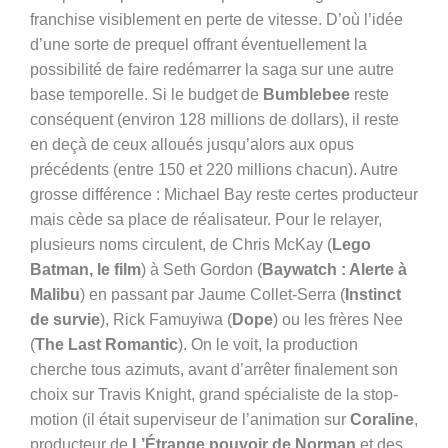
franchise visiblement en perte de vitesse. D’où l’idée
d’une sorte de prequel offrant éventuellement la
possibilité de faire redémarrer la saga sur une autre
base temporelle. Si le budget de
Bumblebee
reste
conséquent (environ 128 millions de dollars), il reste
en deçà de ceux alloués jusqu’alors aux opus
précédents (entre 150 et 220 millions chacun). Autre
grosse différence : Michael Bay reste certes producteur
mais cède sa place de réalisateur. Pour le relayer,
plusieurs noms circulent, de Chris McKay (
Lego
Batman, le film
) à Seth Gordon (
Baywatch : Alerte à
Malibu
) en passant par Jaume Collet-Serra (
Instinct
de survie
), Rick Famuyiwa (
Dope
) ou les frères Nee
(
The Last Romantic
). On le voit, la production
cherche tous azimuts, avant d’arrêter finalement son
choix sur Travis Knight, grand spécialiste de la stop-
motion (il était superviseur de l’animation sur
Coraline
,
producteur de
L’Étrange pouvoir de Norman
et des