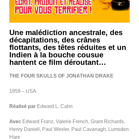
Une malédiction ancestrale, des
décapitations, des crânes
flottants, des têtes réduites et un
Indien à la bouche cousue
hantent ce film déroutant…
THE FOUR SKULLS OF JONATHAN DRAKE
1959 – USA
Réalisé par
Edward L. Cahn
Avec
Edward Franz, Valerie French, Grant Richards,
Henry Daniell, Paul Wexler, Paul Cavanagh, Lumsden
Hare