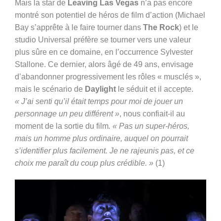
Mais la star de
Leaving Las Vegas
n’a pas encore
montré son potentiel de héros de film d’action (Michael
Bay s’apprête à le faire tourner dans
The Rock
) et le
studio Universal préfère se tourner vers une valeur
plus sûre en ce domaine, en l’occurrence Sylvester
Stallone. Ce dernier, alors âgé de 49 ans, envisage
d’abandonner progressivement les rôles « musclés »,
mais le scénario de
Daylight
le séduit et il accepte.
« J’ai senti qu’il était temps pour moi de jouer un
personnage un peu différent »
, nous confiait-il au
moment de la sortie du film
. « Pas un super-héros,
mais un homme plus ordinaire, auquel on pourrait
s’identifier plus facilement. Je ne rajeunis pas, et ce
choix me paraît du coup plus crédible. »
(1)