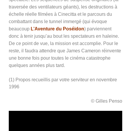
traversée des ventilateurs géants), les destructions à
échelle réelle filmées à Cinecitta et le parcours du
combattant dans le tunnel immergé (qui évoque
beaucoup
L’Aventure du Poséidon
) parviennent
donc à tenir jusqu’au bout les spectateurs en haleine.
De ce point de vue, la mission est accomplie. Pour le
reste, il faudra attendre que James Cameron réinvente
une bonne fois pour toutes le cinéma catastrophe
quelques années plus tard.
(1) Propos recueillis par votre serviteur en novembre
1996
© Gilles Penso