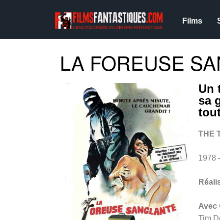
Films
LA FOREUSE SA
Un 
sa 
tou
THE 
1978 
Réali
Avec
Tim D