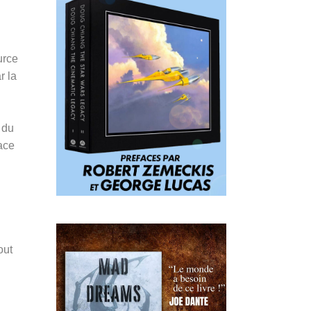
urce
r la
 du
ace
out