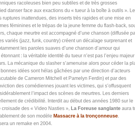
hniques racoleuses bien peu subtiles et de très grosses
ed danser face aux exactions du « tueur à la boîte à outils ». Le
 ruptures inattendues, des inserts très rapides et une mise en
times féminines et le trépas de la jeune femme du flash-back, so
lleurs, chaque meurtre est accompagné d’une chanson (diffusée pa
es variés (jazz, funk, country) créent un décalage surprenant et
otamment les paroles suaves d’une chanson d’amour qui
onnant : la véritable identité du tueur n’est pas l’enjeu majeur
ours. La mécanique du slasher s’amenuise alors pour céder la pl
s bonnes idées sont hélas gâchées par une direction d’acteurs
discutable de Cameron Mitchell et Pamelyn Ferdin) et par des
ction des comédiennes jouant les victimes, qui s’offusquent
sidérablement l’impact des scènes de meurtres. Les derniers
ment de crédibilité. Interdit au début des années 1980 sur le
se croisade des « Video Nasties »,
La Foreuse sanglante
aura t
érablement de son modèle
Massacre à la tronçonneuse
.
isera un remake en 2004.