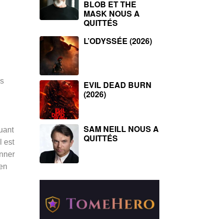
BLOB ET THE
MASK NOUS A
QUITTÉS
L’ODYSSÉE (2026)
es
EVIL DEAD BURN
(2026)
SAM NEILL NOUS A
uant
QUITTÉS
l est
onner
 en