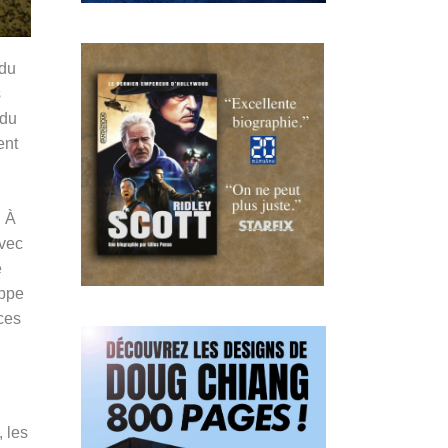
 du
s
 du
ent
. À
avec
e
appe
ices
, les