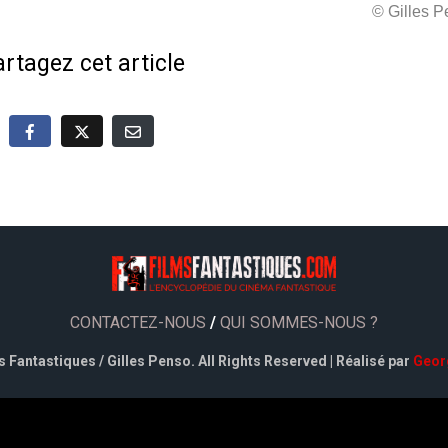
© Gilles 
rtagez cet article
CONTACTEZ-NOUS
/
QUI SOMMES-NOUS ?
 Fantastiques / Gilles Penso. All Rights Reserved | Réalisé par
Geor