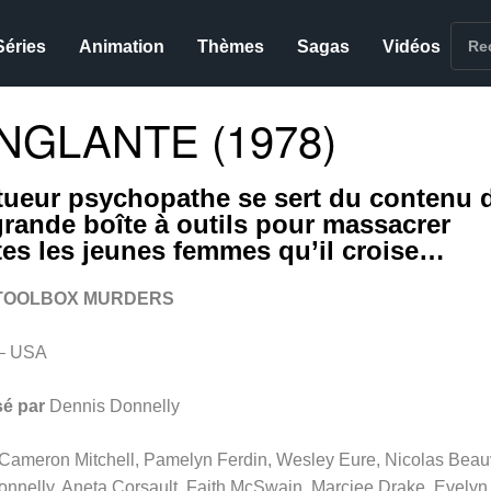
Séries
Animation
Thèmes
Sagas
Vidéos
NGLANTE (1978)
tueur psychopathe se sert du contenu 
grande boîte à outils pour massacrer
tes les jeunes femmes qu’il croise…
TOOLBOX MURDERS
– USA
sé par
Dennis Donnelly
Cameron Mitchell, Pamelyn Ferdin, Wesley Eure, Nicolas Beau
onnelly, Aneta Corsault, Faith McSwain, Marciee Drake, Evelyn