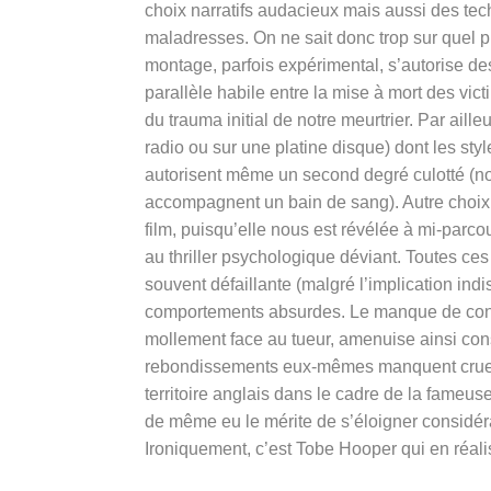
choix narratifs audacieux mais aussi des tec
maladresses. On ne sait donc trop sur quel pi
montage, parfois expérimental, s’autorise des
parallèle habile entre la mise à mort des vic
du trauma initial de notre meurtrier. Par ai
radio ou sur une platine disque) dont les styl
autorisent même un second degré culotté (n
accompagnent un bain de sang). Autre choix ét
film, puisqu’elle nous est révélée à mi-parc
au thriller psychologique déviant. Toutes ce
souvent défaillante (malgré l’implication in
comportements absurdes. Le manque de convi
mollement face au tueur, amenuise ainsi con
rebondissements eux-mêmes manquent cruelle
territoire anglais dans le cadre de la fameu
de même eu le mérite de s’éloigner consid
Ironiquement, c’est Tobe Hooper qui en réal