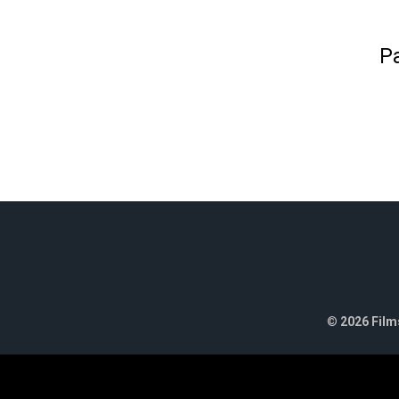
Pa
©
2026 Films