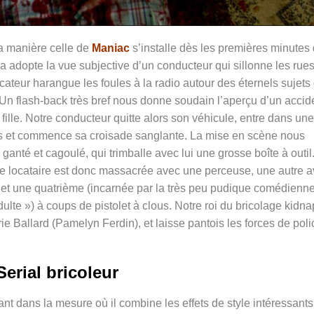
 manière celle de
Maniac
s’installe dès les premières minutes
ra adopte la vue subjective d’un conducteur qui sillonne les rue
ateur harangue les foules à la radio autour des éternels sujets
. Un flash-back très bref nous donne soudain l’aperçu d’un accid
 fille. Notre conducteur quitte alors son véhicule, entre dans une
s et commence sa croisade sanglante. La mise en scène nous
ganté et cagoulé, qui trimballe avec lui une grosse boîte à outil
Une locataire est donc massacrée avec une perceuse, une autre 
 et une quatrième (incarnée par la très peu pudique comédienn
ulte ») à coups de pistolet à clous. Notre roi du bricolage kidn
e Ballard (
Pamelyn Ferdin)
, et laisse pantois les forces de pol
Serial bricoleur
ant dans la mesure où il combine les effets de style intéressants