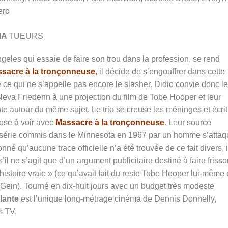
ero
MA
TUEURS
eles qui essaie de faire son trou dans la profession, se rend
sacre à la tronçonneuse
, il décide de s’engouffrer dans cette
 ce qui ne s’appelle pas encore le slasher. Didio convie donc l
Neva Friedenn à une projection du film de Tobe Hooper et leur
 autour du même sujet. Le trio se creuse les méninges et écrit
hose à voir avec
Massacre à la tronçonneuse
. Leur source
en série commis dans le Minnesota en 1967 par un homme s’attaq
né qu’aucune trace officielle n’a été trouvée de ce fait divers, i
 s’il ne s’agit que d’un argument publicitaire destiné à faire friss
’histoire vraie » (ce qu’avait fait du reste Tobe Hooper lui-même
 Gein). Tourné en dix-huit jours avec un budget très modeste
lante
est l’unique long-métrage cinéma de Dennis Donnelly,
s TV.