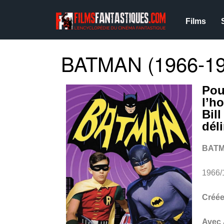
Films
BATMAN (1966-19
Pou
l’h
Bil
dél
BAT
1966/
Créée
Avec