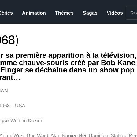
Séries
Animation
Thèmes
Sagas
Vidéos
68)
r sa première apparition à la télévision,
omme chauve-souris créé par Bob Kane 
l Finger se déchaîne dans un show pop
irant…
MAN
1968 – USA
 par
William Dozier
Adam West, Burt Ward, Alan Napier, Neil Hamilton, Stafford Re