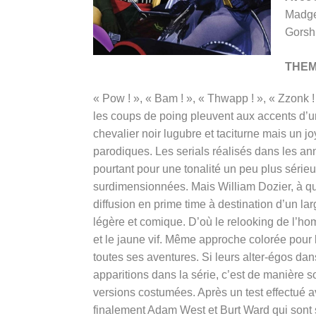
Madge
Gorsh
THE
« Pow ! », « Bam ! », « Thwapp ! », « Zzonk !
les coups de poing pleuvent aux accents d’u
chevalier noir lugubre et taciturne mais un 
parodiques. Les serials réalisés dans les an
pourtant pour une tonalité un peu plus sérieu
surdimensionnées. Mais William Dozier, à qu
diffusion en prime time à destination d’un la
légère et comique. D’où le relooking de l’ho
et le jaune vif. Même approche colorée pou
toutes ses aventures. Si leurs alter-égos dan
apparitions dans la série, c’est de manière 
versions costumées. Après un test effectué 
finalement Adam West et Burt Ward qui sont 