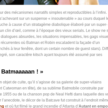
r des mécanismes narratifs simples et reproductibles à l’infini.
r s’achevant sur un suspense « insoutenable » au cours duquel l
auche à cause d’un stratagème diabolique élaboré par un super-
n un clin d’œil, comme à l’époque des vieux serials. Le show ne 
s dialogues absurdes, les situations impensables, les gags visue
 récurrentes où Batman et Robin escaladent la façade d’un
és à leur fenêtre, dont un certain nombre de guest stars). Diff
egré, son caractère kitsch ayant toujours été assumé par ses
 Batmaaaaan ! »
 objet de culte, qu’il s’agisse de sa galerie de super-vilains
 et Catwoman en tête), de sa sublime Batmobile construite par
de 1955 ou de la chanson pop de Neal Hefti dans laquelle des v
’anecdote, le décor de la Batcave fut construit à l’endroit mê
ng
et où fut filmé le grand incendie d’Atlanta d’
Autant en empo