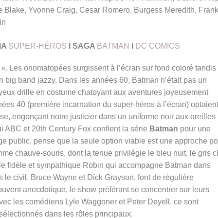
 Blake, Yvonne Craig, Cesar Romero, Burgess Meredith, Fran
in
MA
SUPER-HÉROS
I SAGA
BATMAN
I
DC COMICS
 ».
Les onomatopées surgissent à l’écran sur fond coloré tandis
n big band jazzy. Dans les années 60, Batman n’était pas un
joyeux drille en costume chatoyant aux aventures joyeusement
nées 40 (première incarnation du super-héros à l’écran) optaien
se, engonçant notre justicier dans un uniforme noir aux oreilles
i ABC et 20th Century Fox confient la série
Batman
pour une
rge public, pense que la seule option viable est une approche po
mme chauve-souris, dont la tenue privilégie
le bleu nuit, le gris c
r le fidèle et sympathique Robin qui accompagne Batman dans
s le civil, Bruce Wayne et Dick Grayson, font de régulière
souvent anecdotique, le show préférant se concentrer sur leurs
avec les comédiens Lyle Waggoner et Peter Deyell, ce sont
sélectionnés dans les rôles principaux.