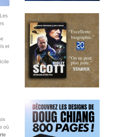
 Les
es
se
ls et
icile
oix
me où
rte