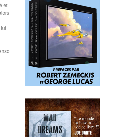
é et
alors
lui
Penso