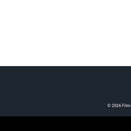
©
2026 Films