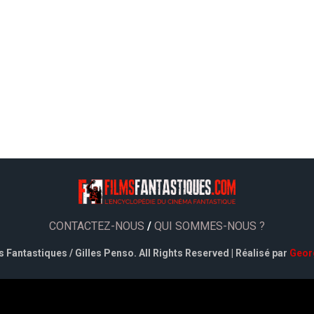
CONTACTEZ-NOUS
/
QUI SOMMES-NOUS ?
 Fantastiques / Gilles Penso. All Rights Reserved | Réalisé par
Geor