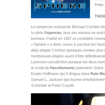
Peter
THE
Le romancier-scénariste Michael Crichton 
la série
Urgences
, tous ses romans se sont 
bonheur. Publié en 1987 et considéré comme
« Sphère » a donc connu à son tour les honn
déjà adapté Crichton quelques années plus t
nombreuses étapes avant d’être définitivemen
Levinson connaît bien puisque les deux hom
le script de
Harcèlements
justement. Grâce à
Dustin Hoffmann (qu’il dirigea dans
Rain M
Samuel L. Jackson (qui tourne simultanéme
Schreiber et Peter Coyote.