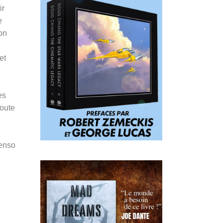
ir
e
son
l
et
es
doute
Penso