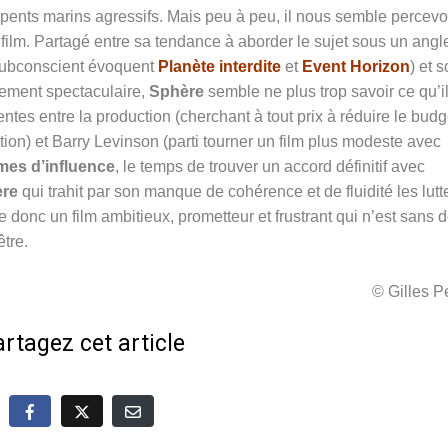
ents marins agressifs. Mais peu à peu, il nous semble percevo
film. Partagé entre sa tendance à aborder le sujet sous un angl
subconscient évoquent
Planète interdite
et
Event Horizon
) et 
llement spectaculaire,
Sphère
semble ne plus trop savoir ce qu’i
es entre la production (cherchant à tout prix à réduire le budg
ation) et Barry Levinson (parti tourner un film plus modeste avec
es d’influence
, le temps de trouver un accord définitif avec
re
qui trahit par son manque de cohérence et de fluidité les lutt
e donc un film ambitieux, prometteur et frustrant qui n’est sans 
être.
© Gilles 
rtagez cet article