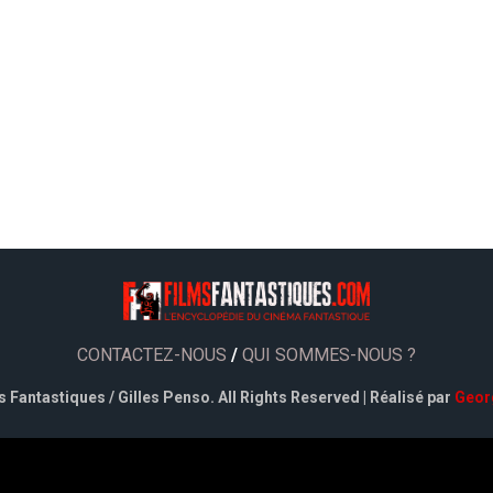
CONTACTEZ-NOUS
/
QUI SOMMES-NOUS ?
 Fantastiques / Gilles Penso. All Rights Reserved | Réalisé par
Geor