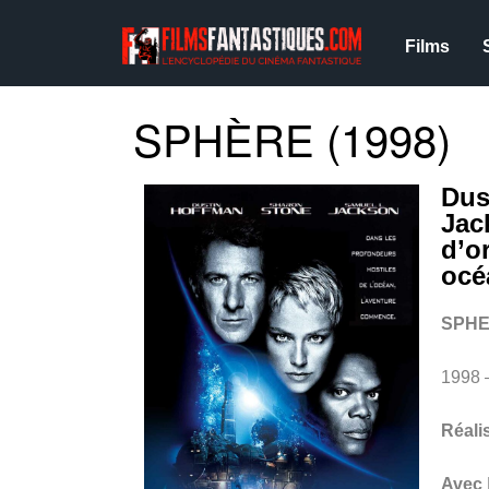
Films
SPHÈRE (1998)
Dus
Jac
d’or
oc
SPH
1998 
Réali
Avec