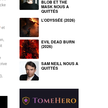
BLOB ET THE
ocke
MASK NOUS A
QUITTÉS
L’ODYSSÉE (2026)
r
et
n,
EVIL DEAD BURN
it
(2026)
e
SAM NEILL NOUS A
rive
QUITTÉS
t
),