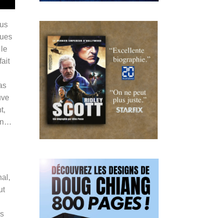
ous
ques
 le
ait
as
uve
t,
ion…
hal,
ut
es