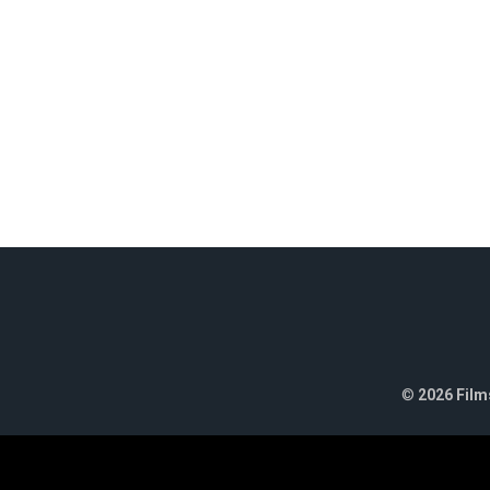
©
2026 Films