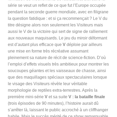
série se veut un reflet de ce que fut l’Europe occupée
pendant la seconde guerre mondiale, avec en filigrane
la question fatidique : et si ça recommençait ? Le V du
titre désigne alors non seulement les Visiteurs mais
aussi le V de la victoire qui sert de signe de ralliement
aux nouveaux maquisards. Le jeu du miroir déformant
est d’autant plus efficace que
V
déploie par ailleurs
une mise en forme très récréative assumant
pleinement sa nature de récit de science-fiction. D’où
l’emploi d’effets visuels très ambitieux pour montrer les
soucoupes géantes et les vaisseaux de chasse, ainsi
que des maquillages spéciaux spectaculaires lorsque
le visage des Visiteurs révèle leur véritable
morphologie de reptiles extra-terrestres. Après la
première mini-série
V
et sa suite
V : la bataille finale
(trois épisodes de 90 minutes), l’histoire aurait dû
s’arrêter là, laissant le public accroché à un cliffhanger
habile. Mais le succès mérité de ce show remarquable