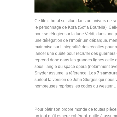
Ce film choral se situe dans un univers de sci
le personnage de Kora (
Sofia Boutella). Cel
pour se réfugier sur la lune Veldt, dans une pe
une délégation de l’Impérium débarque, mené
mainmise sur l’intégralité des récoltes pour n
lancer une quête pour recruter des guerriers 
reprend donc dans les grandes lignes celle
sous l’angle du space opera (notamment av
Snyder assume la référence,
Les 7 samoura
surtout la version de John Sturges qui nous v
nombreuses reprises les codes du western… 
Pour bâtir son propre monde de toutes pièces
un tout qu’il espère cohérent, quitte à assum