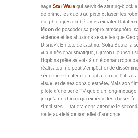
saga
Star Wars
qui servit de starting-block 
de prime, les duels au pistolet laser, les ro
morphologies exubérantes exhalent fataleme
Moon
de posséder sa propre atmosphère, sa p
violence et les allusions sexuelles que Geo
Disney). En tête de casting, Sofia Boutella 
vilain très charismatique, Djimon Hounsou se
Hopkins prête sa voix à un étonnant robot pa
réalisateur ne peut s’empêcher de disséminer 
séquence en plein combat alternant l’ultra-ra
visuel et de ses dons d’esthète. Mais son film
pilote d’une série TV que d’un long-métrage 
jusqu’à un climax qui expédie les choses à l
simplistes. Il faudra donc attendre le second 
route au-delà de son effet d’annonce.