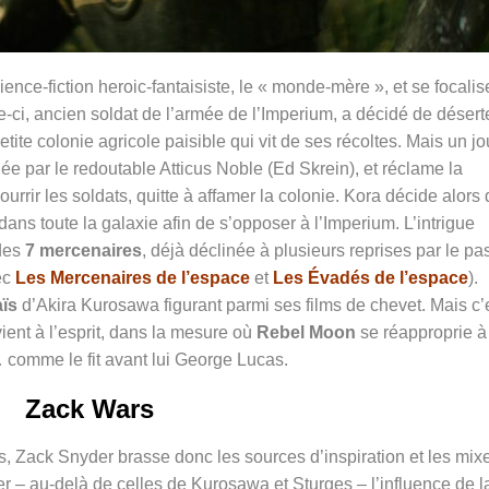
ence-fiction heroic-fantaisiste, le « monde-mère », et se focalis
le-ci, ancien soldat de l’armée de l’Imperium, a décidé de désert
tite colonie agricole paisible qui vit de ses récoltes. Mais un jo
e par le redoutable Atticus Noble (Ed Skrein), et réclame la
ourrir les soldats, quitte à affamer la colonie. Kora décide alors
dans toute la galaxie afin de s’opposer à l’Imperium.
L’intrigue
 des
7 mercenaires
, déjà déclinée à plusieurs reprises par le pa
ec
Les Mercenaires de l’espace
et
Les Évadés de l’espace
).
ïs
d’Akira Kurosawa figurant parmi ses films de chevet. Mais c’
ient à l’esprit, dans la mesure où
Rebel Moon
se réapproprie à
comme le fit avant lui George Lucas.
Zack Wars
, Zack Snyder brasse donc les sources d’inspiration et les mix
er – au-delà de celles de Kurosawa et Sturges – l’influence de l