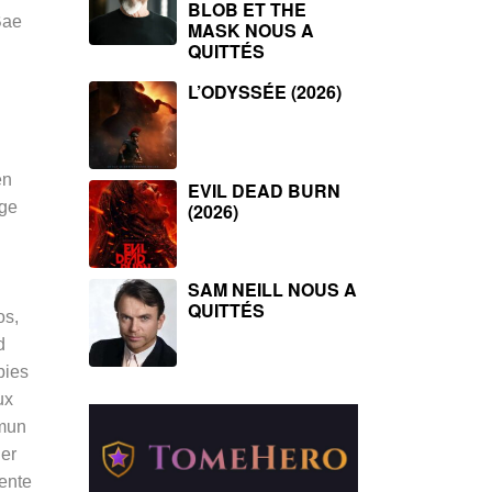
BLOB ET THE
Bae
MASK NOUS A
QUITTÉS
L’ODYSSÉE (2026)
en
EVIL DEAD BURN
age
(2026)
SAM NEILL NOUS A
QUITTÉS
os,
d
bies
ux
mmun
ier
tente