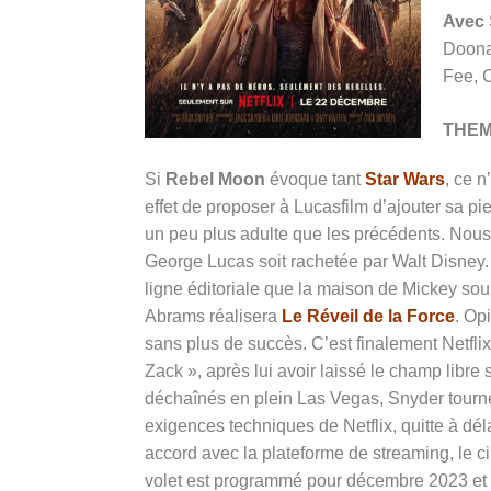
Avec
Doona
Fee, 
THE
Si
Rebel Moon
évoque tant
Star Wars
, ce n
effet de proposer à Lucasfilm d’ajouter sa pie
un peu plus adulte que les précédents. Nou
George Lucas soit rachetée par Walt Disney.
ligne éditoriale que la maison de Mickey souha
Abrams réalisera
Le Réveil de la Force
. Op
sans plus de succès. C’est finalement Netfli
Zack », après lui avoir laissé le champ libre 
déchaînés en plein Las Vegas, Snyder tour
exigences techniques de Netflix, quitte à dél
accord avec la plateforme de streaming, le c
volet est programmé pour décembre 2023 et sa