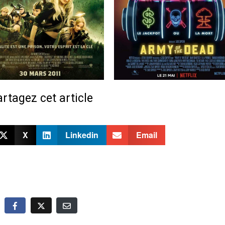
rtagez cet article
X
Linkedin
Email