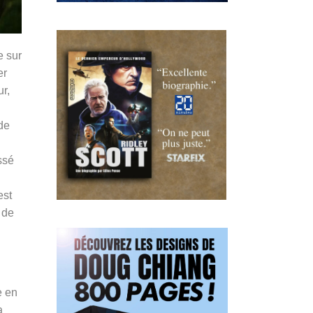
e sur
er
ur,
 de
ssé
est
 de
e en
a