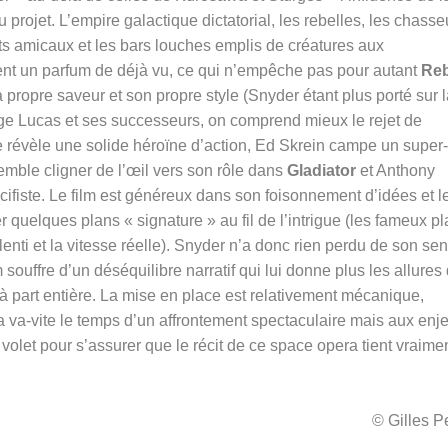
au projet. L’empire galactique dictatorial, les rebelles, les chasse
bots amicaux et les bars louches emplis de créatures aux
nt un parfum de déjà vu, ce qui n’empêche pas pour autant
Reb
ropre saveur et son propre style (Snyder étant plus porté sur l
rge Lucas et ses successeurs, on comprend mieux le rejet de
se révèle une solide héroïne d’action, Ed Skrein campe un super-
mble cligner de l’œil vers son rôle dans
Gladiator
et Anthony
cifiste. Le film est généreux dans son foisonnement d’idées et l
quelques plans « signature » au fil de l’intrigue (les fameux pl
lenti et la vitesse réelle). Snyder n’a donc rien perdu de son se
 souffre d’un déséquilibre narratif qui lui donne plus les allures
à part entière. La mise en place est relativement mécanique,
a va-vite le temps d’un affrontement spectaculaire mais aux enj
volet pour s’assurer que le récit de ce space opera tient vraimen
© Gilles 