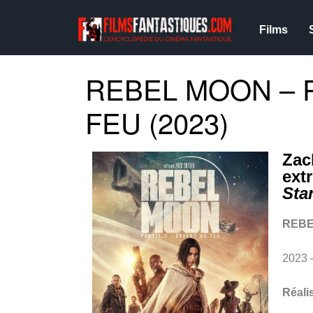
Films
REBEL MOON – P
FEU (2023)
Zac
ext
Sta
REBE
2023 
Réali