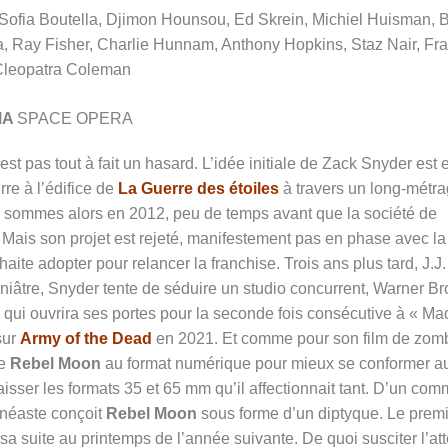
Sofia Boutella, Djimon Hounsou, Ed Skrein, Michiel Huisman, 
, Ray Fisher, Charlie Hunnam, Anthony Hopkins, Staz Nair, Fra
Cleopatra Coleman
MA
SPACE OPERA
’est pas tout à fait un hasard. L’idée initiale de Zack Snyder est 
rre à l’édifice de
La Guerre des étoiles
à travers un long-métr
s sommes alors en 2012, peu de temps avant que la société de
 Mais son projet est rejeté, manifestement pas en phase avec la
ite adopter pour relancer la franchise. Trois ans plus tard, J.J.
iniâtre, Snyder tente de séduire un studio concurrent, Warner Br
x qui ouvrira ses portes pour la seconde fois consécutive à « Ma
sur
Army of the Dead
en 2021. Et comme pour son film de zom
ne
Rebel Moon
au format numérique pour mieux se conformer a
aisser les formats 35 et 65 mm qu’il affectionnait tant. D’un co
inéaste conçoit
Rebel Moon
sous forme d’un diptyque. Le prem
 suite au printemps de l’année suivante. De quoi susciter l’at