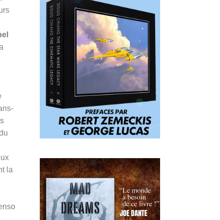
urs
el
a
e
ans-
ns
 du
eux
t la
Penso