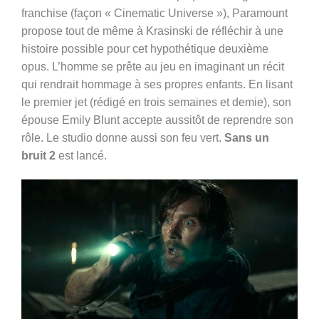
franchise (façon « Cinematic Universe »), Paramount
propose tout de même à Krasinski de réfléchir à une
histoire possible pour cet hypothétique deuxième
opus. L’homme se prête au jeu en imaginant un récit
qui rendrait hommage à ses propres enfants. En lisant
le premier jet (rédigé en trois semaines et demie), son
épouse Emily Blunt accepte aussitôt de reprendre son
rôle. Le studio donne aussi son feu vert.
Sans un
bruit 2
est lancé.