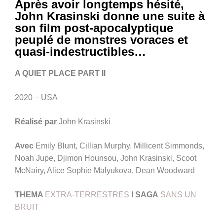
Après avoir longtemps hésité,
John Krasinski donne une suite à
son film post-apocalyptique
peuplé de monstres voraces et
quasi-indestructibles…
A QUIET PLACE PART II
2020 – USA
Réalisé par
John Krasinski
Avec
Emily Blunt, Cillian Murphy, Millicent Simmonds,
Noah Jupe, Djimon Hounsou, John Krasinski, Scoot
McNairy, Alice Sophie Malyukova, Dean Woodward
THEMA
EXTRA-TERRESTRES
I SAGA
SANS UN
BRUIT