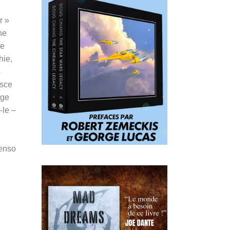
r »
ne
ne
hie,
s
isce
age
-le –
Penso