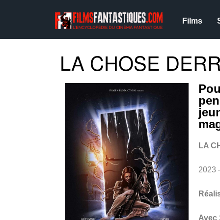
Films
LA CHOSE DERRI
Pou
pen
jeu
mag
LA C
2023
Réali
Avec