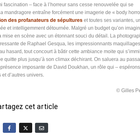
i fascination – face à l’horreur sans cesse renouvelée qui se
la mandragore entraîne forcément une imagerie de « body horro
ion des profanateurs de sépultures
et toutes ses variantes, u
mée et intelligemment détournée. Malgré un budget qu’on imagi
a mise en scène avec un étonnant souci du détail. La photograp
ppressante de Raphael Gesqua, les impressionnants maquillage
 au hasard, tout concourt à bâtir cette ambiance moite qui s’imm
e quitte plus jusqu’à son climax déchirant. On saluera au pass
la présence imposante de David Doukhan, un rôle qui – espérons
 et d’autres univers.
© Gilles 
rtagez cet article