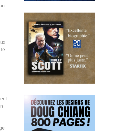
ean
eux
 le
d
ment
on
age