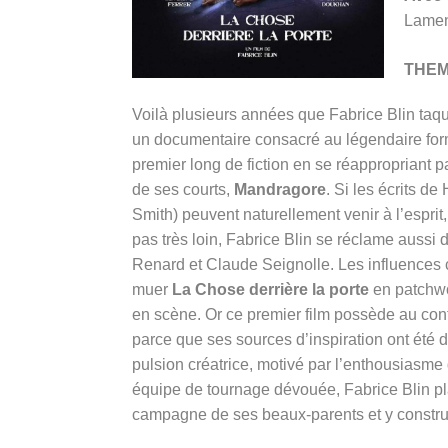
Lamen
THE
Voilà plusieurs années que Fabrice Blin taq
un documentaire consacré au légendaire form
premier long de fiction en se réappropriant p
de ses courts,
Mandragore
. Si les écrits d
Smith) peuvent naturellement venir à l’espri
pas très loin, Fabrice Blin se réclame aussi 
Renard et Claude Seignolle. Les influences co
muer
La Chose derrière la porte
en patchwo
en scène. Or ce premier film possède au cont
parce que ses sources d’inspiration ont été 
pulsion créatrice, motivé par l’enthousiasm
équipe de tournage dévouée, Fabrice Blin p
campagne de ses beaux-parents et y construit