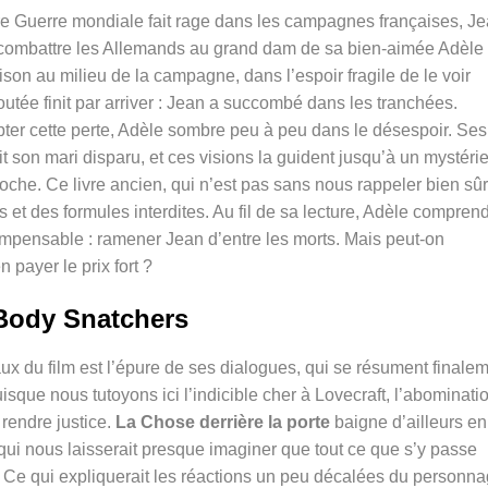
 Guerre mondiale fait rage dans les campagnes françaises, J
va combattre les Allemands au grand dam de sa bien-aimée Adèle
son au milieu de la campagne, dans l’espoir fragile de le voir
doutée finit par arriver : Jean a succombé dans les tranchées.
pter cette perte, Adèle sombre peu à peu dans le désespoir. Ses
t son mari disparu, et ces visions la guident jusqu’à un mystéri
roche. Ce livre ancien, qui n’est pas sans nous rappeler bien sûr
et des formules interdites. Au fil de sa lecture, Adèle compren
 l’impensable : ramener Jean d’entre les morts. Mais peut-on
payer le prix fort ?
Body Snatchers
caux du film est l’épure de ses dialogues, qui se résument finale
isque nous tutoyons ici l’indicible cher à Lovecraft, l’abominati
rendre justice.
La Chose derrière la porte
baigne d’ailleurs en
i nous laisserait presque imaginer que tout ce que s’y passe
ré. Ce qui expliquerait les réactions un peu décalées du personn