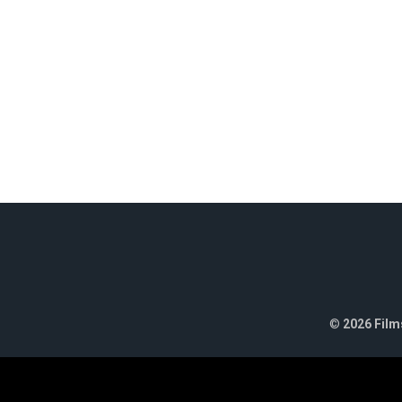
©
2026 Films