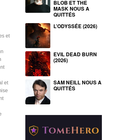
BLOB ET THE
MASK NOUS A
QUITTÉS
L’ODYSSÉE (2026)
es et
n
un
EVIL DEAD BURN
n
(2026)
nt
SAM NEILL NOUS A
l et
QUITTÉS
mise
nt
e