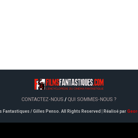
CONTACTEZ-NOUS
/
QUI SOMMES-NOUS ?
 Fantastiques / Gilles Penso. All Rights Reserved | Réalisé par
Geor