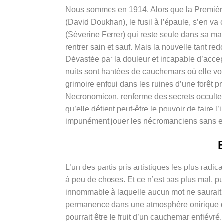
Nous sommes en 1914. Alors que la Première
(David Doukhan), le fusil à l’épaule, s’en 
(Séverine Ferrer) qui reste seule dans sa mai
rentrer sain et sauf. Mais la nouvelle tant re
Dévastée par la douleur et incapable d’acce
nuits sont hantées de cauchemars où elle voi
grimoire enfoui dans les ruines d’une forêt p
Necronomicon, renferme des secrets occultes 
qu’elle détient peut-être le pouvoir de faire
impunément jouer les nécromanciens sans en 
L’un des partis pris artistiques les plus radi
à peu de choses. Et ce n’est pas plus mal, pu
innommable à laquelle aucun mot ne saurait 
permanence dans une atmosphère onirique qu
pourrait être le fruit d’un cauchemar enfiév