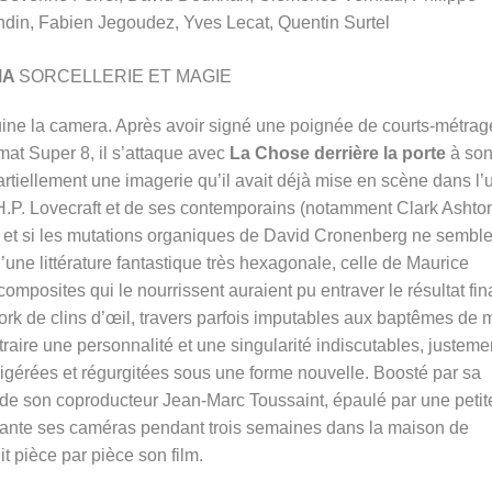
din, Fabien Jegoudez, Yves Lecat, Quentin Surtel
MA
SORCELLERIE ET MAGIE
uine la camera. Après avoir signé une poignée de courts-métrag
at Super 8, il s’attaque avec
La Chose derrière la porte
à so
artiellement une imagerie qu’il avait déjà mise en scène dans l’
e H.P. Lovecraft et de ses contemporains (notamment Clark Ashto
t, et si les mutations organiques de David Cronenberg ne semble
d’une littérature fantastique très hexagonale, celle de Maurice
mposites qui le nourrissent auraient pu entraver le résultat fina
rk de clins d’œil, travers parfois imputables aux baptêmes de 
raire une personnalité et une singularité indiscutables, justeme
digérées et régurgitées sous une forme nouvelle. Boosté par sa
e de son coproducteur Jean-Marc Toussaint, épaulé par une petit
lante ses caméras pendant trois semaines dans la maison de
 pièce par pièce son film.