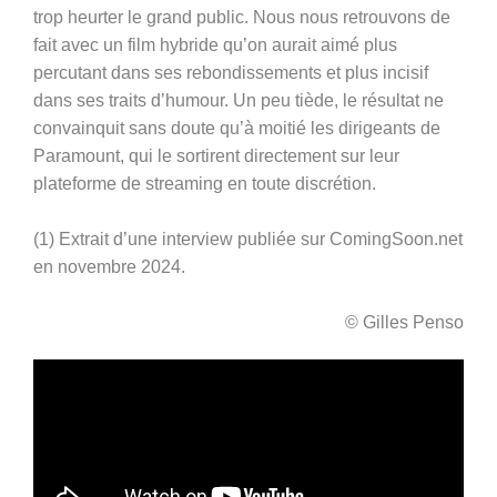
trop heurter le grand public. Nous nous retrouvons de
fait avec un film hybride qu’on aurait aimé plus
percutant dans ses rebondissements et plus incisif
dans ses traits d’humour. Un peu tiède, le résultat ne
convainquit sans doute qu’à moitié les dirigeants de
Paramount, qui le sortirent directement sur leur
plateforme de streaming en toute discrétion.
(1) Extrait d’une interview publiée sur ComingSoon.net
en novembre 2024.
© Gilles Penso