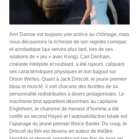
Ann Darrow est toujours une actrice au chômage, mais
nous découvrons la richesse de son registre comique
et acrobatique (qui servira plus tard, lors de ses
relations de « jeu » avec Kong). Carl Denham,
cinéaste intrépide et roublard, a été rajeuni, calquant
ses caractéristiques physiques et son bagout sur
Orson Welles. Quant à Jack Driscoll, le jeune premier
beau et musclé, il voit chacune des facettes de sa
personnalité redistribuées à divers protagonistes. Le
machisme brut appartient désormais au capitaine
Englehorn, le charisme de meneur d’homme a été
confié au second Hayes et l’autosatisfaction béate est
l’apanage du jeune premier Bruce Baxter. Du coup, le
Driscoll du film est devenu en auteur de théâtre
sensible et réservé arrondissant ses fins de mois en