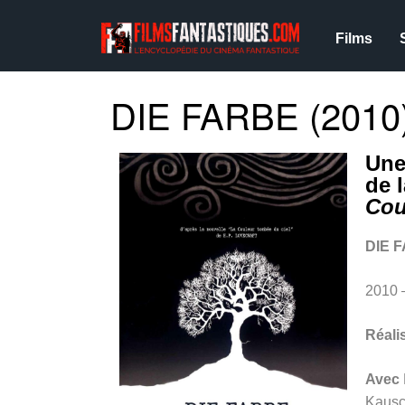
Films
DIE FARBE (2010
Une
de 
Cou
DIE 
2010
Réali
Avec
Kausch