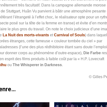
 honnêtement très facultatif. Dans la campagne allemande morose 
 de Stuttgart,
Huân Vu parvient à bâtir une atmosphère pesante
érant l’étrangeté à l’effet choc, le réalisateur opte pour un ryt
nsecte posé sur la tête de la femme en transe) et évite d’en mont
faire le plus gros du travail. On note le choix judicieux d’une im
re
La Nuit des morts-vivants
et
Carnival of Souls
) dans laquel
orées étranges, cette fameuse « couleur tombée du ciel » par
ladresses (l’une des plus rédhibitoire étant sans doute l’emploi
pour donner corps au phénomène d’outre-espace),
Die Farbe
res
n esprit des films produits à faible coût par la « H.P. Lovecraft
ulhu
ou
The Whisperer in Darkness
.
© Gilles 
genre…