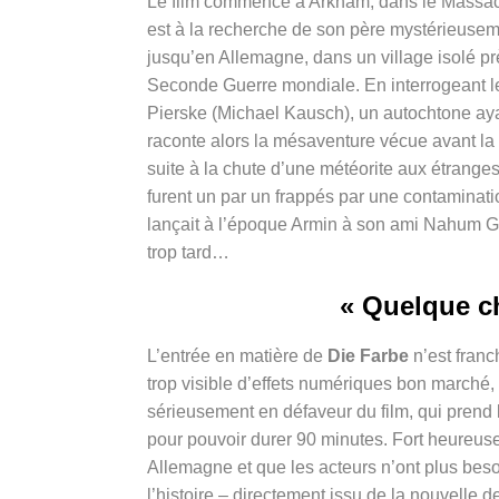
Le film commence à Arkham, dans le
Massac
est à la recherche de son père mystérieuseme
jusqu’en Allemagne, dans un village isolé prè
Seconde Guerre mondiale. En interrogeant les 
Pierske (
Michael Kausch), un autochtone ayan
raconte alors la mésaventure vécue avant la 
suite à la chute d’une météorite aux étranges
furent un par un frappés par une contaminati
lançait à l’époque Armin à son ami Nahum G
trop tard…
« Quelque ch
L’entrée en matière de
Die Farbe
n’est franc
trop visible d’effets numériques bon marché, 
sérieusement en défaveur du film, qui prend l
pour pouvoir durer 90 minutes. Fort heureusem
Allemagne et que les acteurs n’ont plus bes
l’histoire – directement issu de la nouvelle de