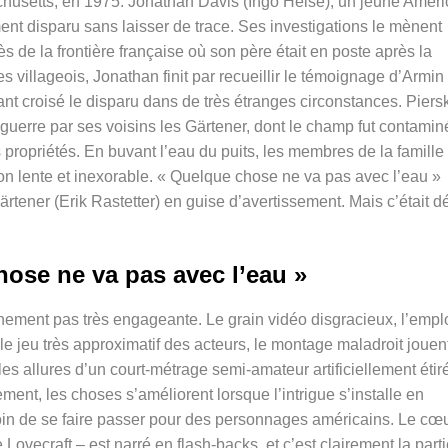
husetts
, en 1975. Jonathan Davis (Ingo Heise), un jeune Améri
nt disparu sans laisser de trace. Ses investigations le mènent
s de la frontière française où son père était en poste après la
villageois, Jonathan finit par recueillir le témoignage d’
Armin
t croisé le disparu dans de très étranges circonstances. Piers
guerre par ses voisins les Gärtener, dont
le champ fut contamin
 propriétés. En buvant l’eau du puits, les membres de la famille
on lente et inexorable. « Quelque chose ne va pas avec l’eau »
ärtener (
Erik Rastetter)
en guise d’avertissement. Mais c’était d
ose ne va pas avec l’eau »
hement pas très engageante. Le grain vidéo disgracieux, l’empl
le jeu très approximatif des acteurs, le montage maladroit jouen
es allures d’un court-métrage semi-amateur artificiellement étir
ent, les choses s’améliorent lorsque l’intrigue s’installe en
oin de se faire passer pour des personnages américains. Le cœ
 Lovecraft – est narré en flash-backs, et c’est clairement la parti