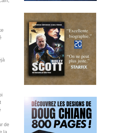
cain,
ke
é
éjà
oi
t
é
ur de
e la