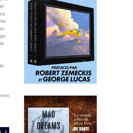
et
 où
hme
rer
age
le
te
Penso