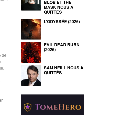
BLOB ET THE
MASK NOUS A
QUITTÉS
L’ODYSSÉE (2026)
r
à
EVIL DEAD BURN
(2026)
e de
eur
SAM NEILL NOUS A
ge.
QUITTÉS
e
 en