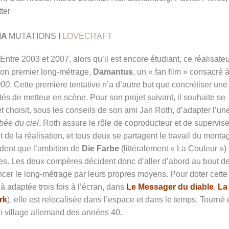
ter
MA
MUTATIONS
I
LOVECRAFT
tre 2003 et 2007, alors qu’il est encore étudiant, ce réalisateu
 son premier long-métrage,
Damantus
, un « fan film » consacré 
000
. Cette première tentative n’a d’autre but que concrétiser une
tés de metteur en scène. Pour son projet suivant, il souhaite se
 et choisit, sous les conseils de son ami Jan Roth, d’adapter l’un
bée du ciel
. Roth assure le rôle de coproducteur et de supervis
 de la réalisation, et tous deux se partagent le travail du monta
ident que l’ambition de
Die Farbe
(littéralement « La Couleur »)
des. Les deux compères décident donc d’aller d’abord au bout d
ancer le long-métrage par leurs propres moyens. Pour doter cette
jà adaptée trois fois à l’écran, dans
Le Messager du diable
,
La
rk
), elle est relocalisée dans l’espace et dans le temps. Tourné
 un village allemand des années 40.