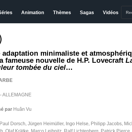
Séries
Animation
Thèmes
Sagas
Vidéos
)
 adaptation minimaliste et atmosphéri
la fameuse nouvelle de H.P. Lovecraft
L
leur tombée du ciel
…
FARBE
 – ALLEMAGNE
sé par
Huân Vu
Paul Dorsch, Jürgen Heimüller, Ingo Helse, Philipp Jacobs, Mic
, Olaf Krätke, Marco Leibnitz, Ralf Lichtenberg, Patrick Pierce,