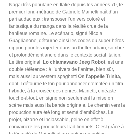
Nagai très populaire en Italie depuis les années 70, le
premier long-métrage de Gabriele Mainetti naît d’un
pari audacieux : transposer l’univers coloré et
fantastique du manga dans la réalité crue de la
banlieue romaine. Le scénario, signé Nicola
Guaglianone, détourne ainsi les codes du super-héros
nippon pour les injecter dans un thriller urbain, sombre
et profondément ancré dans le contexte social italien.
Le titre original,
Lo chiamavano Jeeg Robot
, est une
double référence : à l’univers de l’anime, bien sûr,
mais aussi au western spaghetti
On l’appelle Trinita
,
dont il détourne le ton pour annoncer d’emblée un film
hybride, à la croisée des genres. Mainetti, cinéaste
touche-à-tout, en signe non seulement la mise en
scène mais aussi la bande originale. Le chemin vers la
production aura été long et semé d’embûches. Le
projet, bizarre et inclassable, peine en effet à
convaincre les producteurs traditionnels. C’est grâce à
la ténacité de Mainetti et au soutien de petites