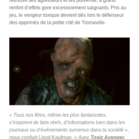
retrouve ses agresseurs et les pulvérise, à grand
renfort d’effets gore excessivement saignants. Pris au
jeu, le vengeur toxique devient dès lors le défenseur
des opprimés de la petite cité de Tromaville.
« Tous nos films, même les plus fantaisistes,
s’inspirent de faits réels, d’informations lues dans les
journaux ou d’événements survenus dans la société »
,
nous confiait Lloyd Kaufman
. « Avec
Toxic Avenger
,