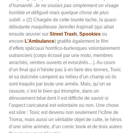
d’humanité. Je ne voulais pas simplement un visage
horrible et défiguré mais quelque chose de plus
subtil. »
(2) Chargée de cette lourde tache, la quasi-
débutante maquilleuse Jennifer Aspinall (qui allait
ensuite œuvrer sur
Street Trash
,
Spookies
ou
encore
L’Ambulance
) gratifie également le film
d’effets spéciaux horrifico-burlesques volontairement
outranciers (corps écrasé par une moto, membres
arrachés, ventres ouverts et eviscérés…). Au cours
d’un final qui n’hésite pas à en faire des tonnes, Toxic
et sa dulcinée campent au milieu d’un champ où ils
sont traqués par toute une armée. Mais, qu’on se
rassure, c’est le bien qui triomphe, dans un
dénouement béat dont il est difficile de savoir si
l’aspect caricatural est volontaire ou non. Une chose
est sûre : Toxic est devenu non seulement l’icône de
Troma, mais aussi un véritable objet de culte, le héros
d’une série animée, d’un comic book et de trois autres