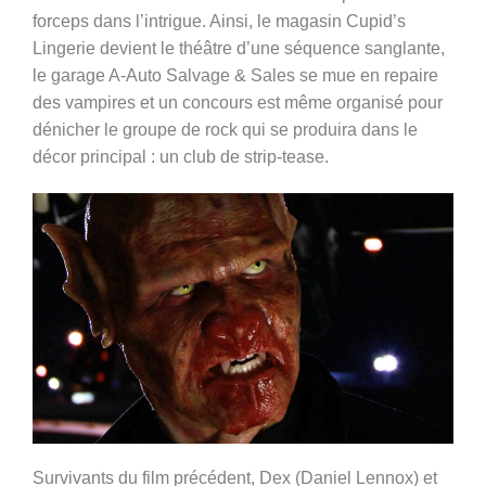
forceps dans l’intrigue. Ainsi, le magasin Cupid’s
Lingerie devient le théâtre d’une séquence sanglante,
le garage A-Auto Salvage & Sales se mue en repaire
des vampires et un concours est même organisé pour
dénicher le groupe de rock qui se produira dans le
décor principal : un club de strip-tease.
Survivants du film précédent, Dex (Daniel Lennox) et