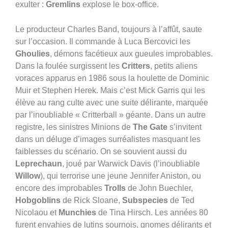
exulter :
Gremlins
explose le box-office.
Le producteur Charles Band, toujours à l’affût, saute
sur l’occasion. Il commande à Luca Bercovici les
Ghoulies
, démons facétieux aux gueules improbables.
Dans la foulée surgissent les
Critters
, petits aliens
voraces apparus en 1986 sous la houlette de Dominic
Muir et Stephen Herek. Mais c’est Mick Garris qui les
élève au rang culte avec une suite délirante, marquée
par l’inoubliable « Critterball » géante. Dans un autre
registre, les sinistres Minions de
The Gate
s’invitent
dans un déluge d’images surréalistes masquant les
faiblesses du scénario. On se souvient aussi du
Leprechaun
, joué par Warwick Davis (l’inoubliable
Willow
), qui terrorise une jeune Jennifer Aniston, ou
encore des improbables
Trolls
de John Buechler,
Hobgoblins
de Rick Sloane,
Subspecies
de Ted
Nicolaou et
Munchies
de Tina Hirsch. Les années 80
furent envahies de lutins sournois, gnomes délirants et