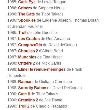
1985:
Cat’s Eye
de Lewis Teague
1986:
Critters
de Stephen Herek
1986:
The Gate
de Tibor Takacs
1986:
Spookies
de Eugenie Joseph, Thomas Doran
et Brendan Faulkner
1986:
Troll
de John Buechler
1987:
Les Crados
de Rod Amateau
1987:
Creepozoïds
de David deCoteau
1987:
Ghoulies 2
d’Albert Band
1987:
Munchies
de Tina Hirsch
1988:
Critters 2
de Mick Garris
1988:
Elmer le remue-méninges
de Frank
Henenlotter
1988:
Ratman
de Giuliano Carnimeo
1988:
Sorority Babes
de David DeCoteau
1990:
Gate II
de Tibor Takacs
1990:
Gremlins 2
de Joe Dante
1990:
Troll 2
de Claudio Fragasso