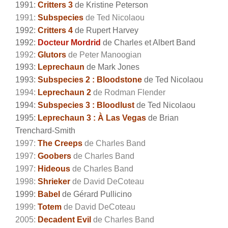
1991:
Critters 3
de Kristine Peterson
1991:
Subspecies
de Ted Nicolaou
1992:
Critters 4
de Rupert Harvey
1992:
Docteur Mordrid
de Charles et Albert Band
1992:
Glutors
de Peter Manoogian
1993:
Leprechaun
de Mark Jones
1993:
Subspecies 2 : Bloodstone
de Ted Nicolaou
1994:
Leprechaun 2
de Rodman Flender
1994:
Subspecies 3 : Bloodlust
de Ted Nicolaou
1995:
Leprechaun 3 : À Las Vegas
de Brian
Trenchard-Smith
1997:
The Creeps
de Charles Band
1997:
Goobers
de Charles Band
1997:
Hideous
de Charles Band
1998:
Shrieker
de David DeCoteau
1999:
Babel
de Gérard Pullicino
1999:
Totem
de David DeCoteau
2005:
Decadent Evil
de Charles Band