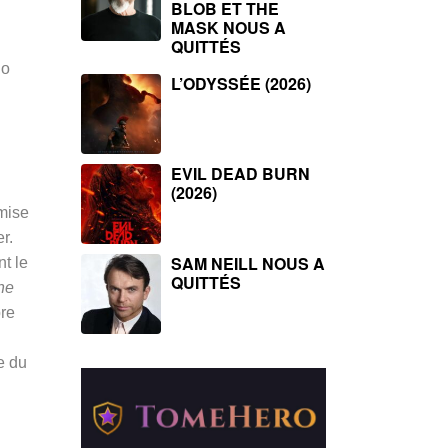
BLOB ET THE
MASK NOUS A
QUITTÉS
lo
L’ODYSSÉE (2026)
EVIL DEAD BURN
(2026)
mise
r.
SAM NEILL NOUS A
nt le
QUITTÉS
he
bre
e du