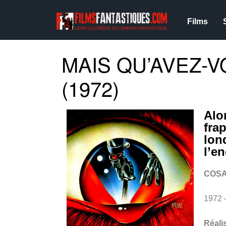
Films
MAIS QU’AVEZ-V
(1972)
Alo
fra
lon
l’e
COSA
1972 
Réali