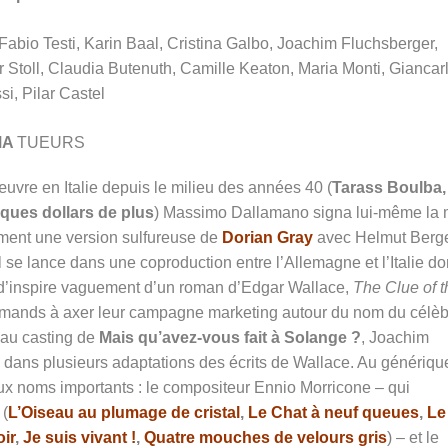
Fabio Testi, Karin Baal, Cristina Galbo, Joachim Fluchsberger,
 Stoll, Claudia Butenuth, Camille Keaton, Maria Monti, Giancar
i, Pilar Castel
MA
TUEURS
œuvre en Italie depuis le milieu des années 40 (
Tarass Boulba,
ques dollars de plus
) Massimo Dallamano signa lui-même la 
mment une version sulfureuse de
Dorian Gray
avec Helmut Berge
il se lance dans une coproduction entre l’Allemagne et l’Italie do
 d’inspire vaguement d’un roman d’Edgar Wallace,
The Clue of t
llemands à axer leur campagne marketing autour du nom du célè
 au casting de
Mais qu’avez-vous fait à Solange ?
, Joachim
é dans plusieurs adaptations des écrits de Wallace. Au génériqu
eux noms importants : le compositeur Ennio Morricone – qui
 (
L’Oiseau au plumage de cristal
,
Le Chat à neuf queues
,
Le
oir
,
Je suis vivant !
,
Quatre mouches de velours gris
) – et le