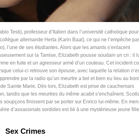
 Testi), professeur d’Italien dans l’université catholique pour
a collègue allemande Herta (Karin Baal), ce qui ne l’empêche pa
bo), l’une de ses étudiantes. Alors que les amants s’enlacent
eusement sur la Tamise, Elizabeth pousse soudain un cri : il l
mme en fuite et un agresseur armé d’un couteau. Cet incident c
que celui-ci retrouve son épouse, avec laquelle la relation n’e
pprendre par la radio qu’un meurtre a bel et bien eu lieu au bor
e de Sainte Marie.
Dès lors, Elizabeth est prise de cauchemars
sion, tandis que les meurtres du même acabit s’enchaînent. Scotl
 les soupçons finissent par se porter sur Enrico lui-même. En men
série d’assassinats sordides est lié à une mystérieuse jeune fill
Sex Crimes