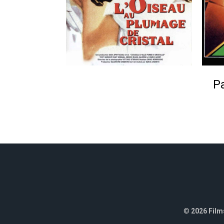
Pa
©
2026 Films