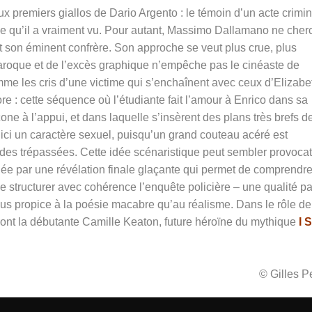
 premiers giallos de Dario Argento : le témoin d’un acte crimin
 qu’il a vraiment vu. Pour autant,
Massimo Dallamano ne cher
t son éminent confrère. Son approche se veut plus crue, plus
baroque et de l’excès graphique n’empêche pas le cinéaste de
mme les cris d’une victime qui s’enchaînent avec
ceux d’Elizabe
re : cette séquence où l’étudiante fait l’amour à Enrico dans sa
e à l’appui, et dans laquelle s’insèrent des plans très brefs de
 ici un caractère sexuel, puisqu’un grand couteau acéré est
es trépassées. Cette idée scénaristique peut sembler provocat
tifiée par une révélation finale glaçante qui permet de comprendr
e structurer avec cohérence l’enquête policière – une qualité pa
plus propice à la poésie macabre qu’au réalisme. Dans le rôle de
ront la débutante Camille Keaton, future héroïne du mythique
I S
© Gilles 