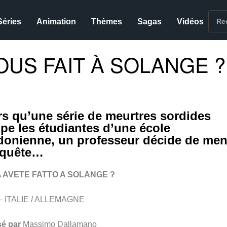
Séries
Animation
Thèmes
Sagas
Vidéos
OUS FAIT À SOLANGE ?
rs qu’une série de meurtres sordides
ppe les étudiantes d’une école
donienne, un professeur décide de men
nquête…
 AVETE FATTO A SOLANGE ?
– ITALIE / ALLEMAGNE
sé par
Massimo Dallamano