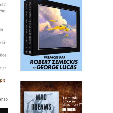
el à
che
th
 la
rice,
e
s si
pit
Penso