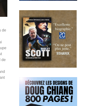
s de
ui
oupe
st
d de
and
ant
e