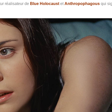
tur réalisateur de
Blue Holocaust
et
Anthropophagous
qui si