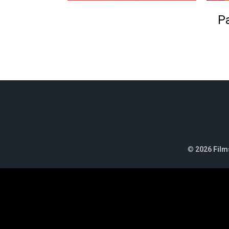
Pa
©
2026 Films