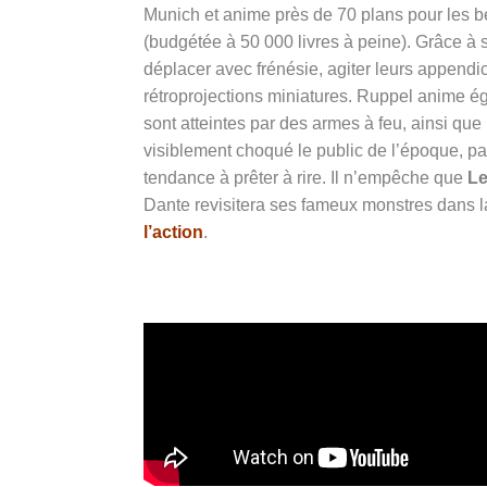
Munich et anime près de 70 plans pour les be
(budgétée à 50 000 livres à peine). Grâce à 
déplacer avec frénésie, agiter leurs appendi
rétroprojections miniatures. Ruppel anime ég
sont atteintes par des armes à feu, ainsi qu
visiblement choqué le public de l’époque, pas 
tendance à prêter à rire. Il n’empêche que
Le
Dante revisitera ses fameux monstres dans l
l’action
.