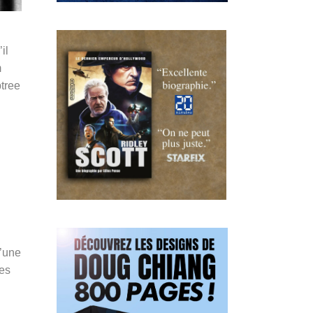
il
m
btree
d’une
ces