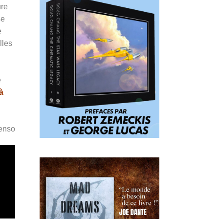
ure
se
e
lles
e
à
Penso