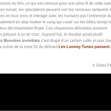
soins du film, ce qui est colossal pour une série B de cette nat
son travail, les spectateurs peuvent voir les cerveaux rampants 
ces en tous sens et interagir avec les humains par l’entremise d
alement en stop-motion le sang qui coule sur les bêtes lorsqu’e
e leur décomposition finale. Ces séquences délirantes auraient
préparé à un tel choc. Aujourd’hui, le résultat aurait plutôt
s Monstres invisibles
s’est drapé d’un certain culte, et que Jo
a scène de la zone 52 du délirant
Les Looney Tunes passent 
© Gilles 