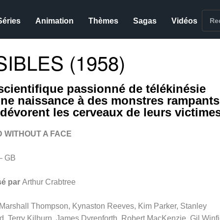
Séries
Animation
Thèmes
Sagas
Vidéos
IBLES (1958)
scientifique passionné de télékinésie
ne naissance à des monstres rampants
 dévorent les cerveaux de leurs victim
D WITHOUT A FACE
– GB
sé par
Arthur Crabtree
Marshall Thompson, Kynaston Reeves, Kim Parker, Stanley
, Terry Kilburn, James Dyrenforth, Robert MacKenzie, Gil Winfi