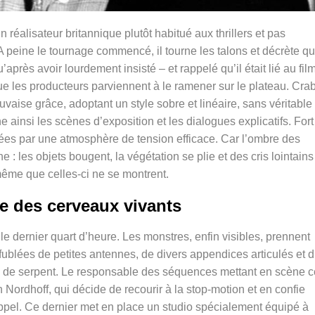
un réalisateur britannique plutôt habitué aux thrillers et pas
A peine le tournage commencé, il tourne les talons et décrète qu’
après avoir lourdement insisté – et rappelé qu’il était lié au fil
 que les producteurs parviennent à le ramener sur le plateau. Cra
vaise grâce, adoptant un style sobre et linéaire, sans véritable
ne ainsi les scènes d’exposition et les dialogues explicatifs. Fort
s par une atmosphère de tension efficace. Car l’ombre des
 les objets bougent, la végétation se plie et des cris lointains
ême que celles-ci ne se montrent.
e des cerveaux vivants
e dernier quart d’heure. Les monstres, enfin visibles, prennent
ffublées de petites antennes, de divers appendices articulés et 
 de serpent. Le responsable des séquences mettant en scène 
n Nordhoff, qui décide de recourir à la stop-motion et en confie
ppel. Ce dernier met en place un studio spécialement équipé à