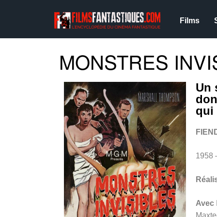
Films
MONSTRES INVIS
Un 
don
qui
FIEN
1958 
Réali
Avec
Maxted