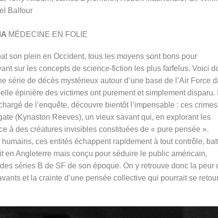
el Balfour
MA
MÉDECINE EN FOLIE
at son plein en Occident, tous les moyens sont bons pour
ant sur les concepts de science-fiction les plus farfelus. Voici 
une série de décès mystérieux autour d’une base de l’Air Force 
elle épinière des victimes ont purement et simplement disparu.
 chargé de l’enquête, découvre bientôt l’impensable : ces crimes
gate (
Kynaston Reeves)
, un vieux savant qui, en explorant les
ce à des créatures invisibles constituées de « pure pensée ».
humains, ces entités échappent rapidement à tout contrôle, bat
t en Angleterre mais conçu pour séduire le public américain,
 des séries B de SF de son époque.
On y retrouve donc la peur 
vants et la crainte d’une pensée collective qui pourrait se retou