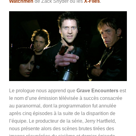
Watchmen
de Zack Snyder ou les
X-Files
.
Le prologue nous apprend que
Grave Encounters
est
le nom d’une émission télévisée à succès consacrée
au paranormal, dont la programmation fut annulée
après cinq épisodes à la suite de la disparition de
l’équipe. Le producteur de la série, Jerry Hartfield,
nous présente alors des scènes brutes tirées des