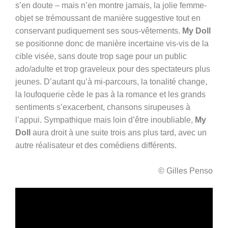
s’en doute – mais n’en montre jamais, la jolie femme-
objet se trémoussant de manière suggestive tout en
conservant pudiquement ses sous-vêtements.
My Doll
se positionne donc de manière incertaine vis-vis de la
cible visée, sans doute trop sage pour un public
ado/adulte et trop graveleux pour des spectateurs plus
jeunes. D’autant qu’à mi-parcours, la tonalité change,
la loufoquerie cède le pas à la romance et les grands
sentiments s’exacerbent, chansons sirupeuses à
l’appui. Sympathique mais loin d’être inoubliable,
My
Doll
aura droit à une suite trois ans plus tard, avec un
autre réalisateur et des comédiens différents.
© Gilles Penso