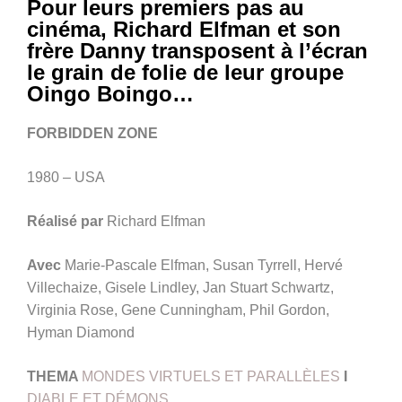
Pour leurs premiers pas au
cinéma, Richard Elfman et son
frère Danny transposent à l’écran
le grain de folie de leur groupe
Oingo Boingo…
FORBIDDEN ZONE
1980 – USA
Réalisé par
Richard Elfman
Avec
Marie-Pascale Elfman, Susan Tyrrell, Hervé
Villechaize, Gisele Lindley, Jan Stuart Schwartz,
Virginia Rose, Gene Cunningham, Phil Gordon,
Hyman Diamond
THEMA
MONDES VIRTUELS ET PARALLÈLES
I
DIABLE ET DÉMONS