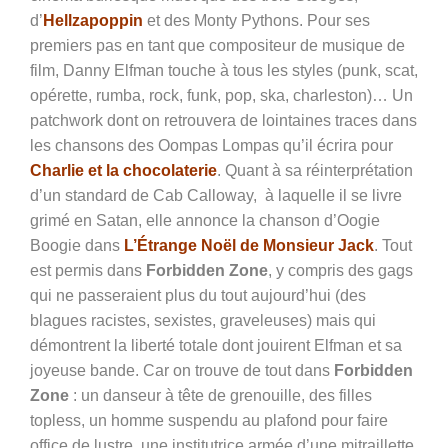
d’
Hellzapoppin
et des Monty Pythons. Pour ses
premiers pas en tant que compositeur de musique de
film, Danny Elfman touche à tous les styles (punk, scat,
opérette, rumba, rock, funk, pop, ska, charleston)… Un
patchwork dont on retrouvera de lointaines traces dans
les chansons des Oompas Lompas qu’il écrira pour
Charlie et la chocolaterie
. Quant à sa réinterprétation
d’un standard de Cab Calloway, à laquelle il se livre
grimé en Satan, elle annonce la chanson d’Oogie
Boogie dans
L’Étrange Noël de Monsieur Jack
. Tout
est permis dans
Forbidden Zone
, y compris des gags
qui ne passeraient plus du tout aujourd’hui (des
blagues racistes, sexistes, graveleuses) mais qui
démontrent la liberté totale dont jouirent Elfman et sa
joyeuse bande. Car on trouve de tout dans
Forbidden
Zone
: un danseur à tête de grenouille, des filles
topless, un homme suspendu au plafond pour faire
office de lustre, une institutrice armée d’une mitraillette,