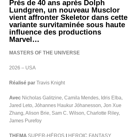
Près de 40 ans après Dolph
Lundgren, un nouveau Musclor
vient affronter Skeletor dans cette
variante survitaminée sous haute
influence des productions
Marvel…
MASTERS OF THE UNIVERSE
2026 – USA
Réalisé par
Travis Knight
Avec
Nicholas Galitzine, Camila Mendes, Idris Elba,
Jared Leto, Jóhannes Haukur Jóhanesson, Jon Xue
Zhang, Alison Brie, Sam C. Wilson, Charlotte Riley,
James Purefoy
THEMA
SUPER-HÉROS
I
HEROIC FANTASY