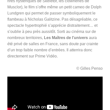
rires hystériques de Skeletor, les clowneries de
Musclor), le film s’offre même un petit cameo de Dolph
Lundgren qui permet de passer symboliquement le
flambeau à
Nicholas Galitzine
. Pas désagréable, ce
spectacle hypertrophié s’apprécie distraitement… et
s’oublie à peu près aussitôt. Sorti au cinéma sur de
nombreux territoires,
Les Maîtres de l’univers
aura
été privé de salles en France, sans doute par crainte
d’un trop faible nombre d’entrées. Il atterrira donc
directement sur Prime Vidéo.
© Gilles Penso