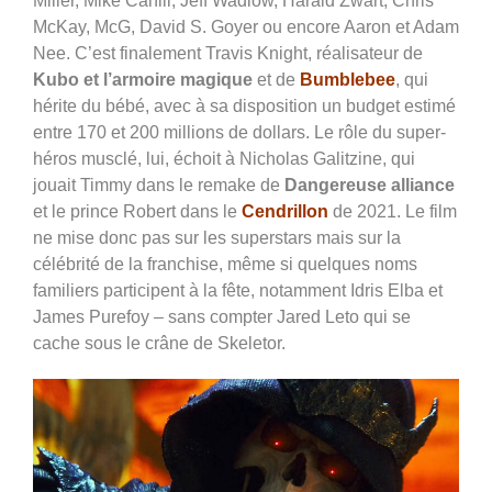
Miller, Mike Cahill, Jeff Wadlow, Harald Zwart, Chris
McKay, McG, David S. Goyer ou encore Aaron et Adam
Nee. C’est finalement Travis Knight, réalisateur de
Kubo et l’armoire magique
et de
Bumblebee
, qui
hérite du bébé, avec à sa disposition un budget estimé
entre 170 et 200 millions de dollars. Le rôle du super-
héros musclé, lui, échoit à Nicholas Galitzine, qui
jouait Timmy dans le remake de
Dangereuse alliance
et le prince Robert dans le
Cendrillon
de 2021. Le film
ne mise donc pas sur les superstars mais sur la
célébrité de la franchise, même si quelques noms
familiers participent à la fête, notamment Idris Elba et
James Purefoy – sans compter Jared Leto qui se
cache sous le crâne de Skeletor.