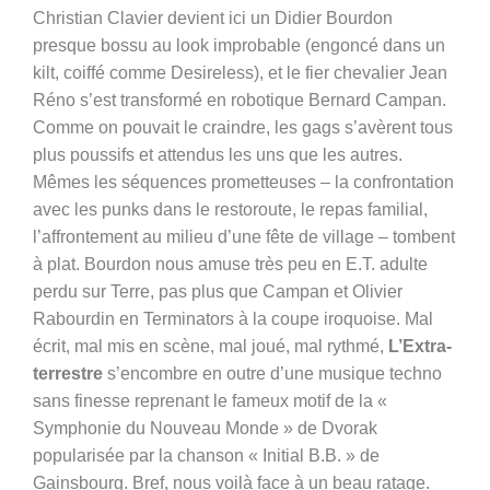
Christian Clavier devient ici un Didier Bourdon
presque bossu au look improbable (engoncé dans un
kilt, coiffé comme Desireless), et le fier chevalier Jean
Réno s’est transformé en robotique Bernard Campan.
Comme on pouvait le craindre, les gags s’avèrent tous
plus poussifs et attendus les uns que les autres.
Mêmes les séquences prometteuses – la confrontation
avec les punks dans le restoroute, le repas familial,
l’affrontement au milieu d’une fête de village – tombent
à plat. Bourdon nous amuse très peu en E.T. adulte
perdu sur Terre, pas plus que Campan et Olivier
Rabourdin en Terminators à la coupe iroquoise. Mal
écrit, mal mis en scène, mal joué, mal rythmé,
L’Extra-
terrestre
s’encombre en outre d’une musique techno
sans finesse reprenant le fameux motif de la «
Symphonie du Nouveau Monde » de Dvorak
popularisée par la chanson « Initial B.B. » de
Gainsbourg. Bref, nous voilà face à un beau ratage.