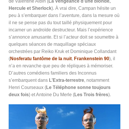
de Valentine Albin (
La Vengeance d’une blonde,
Hercule et Sherlock
). À vrai dire, Campan hésite un
peu à s’embarquer dans l’aventure, dans la mesure où
il ne se pense pas du tout taillé physiquement pour
incarner un androïde destructeur. Mais l’expérience
s’annonce amusante. Et si l’acteur doit se soumettre à
quelques séances de maquillage spéciaux
orchestrées par Reiko Kruk et Dominique Collandant
(
Nosferatu fantôme de la nuit
,
Frankenstein 90
), il
n’a en revanche que peu de répliques à mémoriser.
D’autres comédiens familiers des Inconnus
s’embarquent dans
L’Extra-terrestre
, notamment
Henri Courseaux (
Le Téléphone sonne toujours
deux fois
) et Antoine Du Merle (
Les Trois frères
).