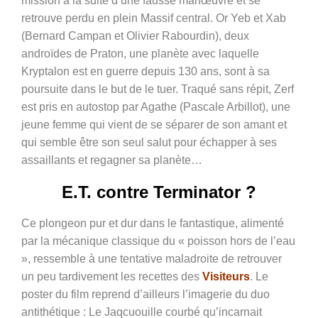
mission à la suite d’une fausse manœuvre et se
retrouve perdu en plein Massif central. Or Yeb et Xab
(Bernard Campan et Olivier Rabourdin), deux
androïdes de Praton, une planète avec laquelle
Kryptalon est en guerre depuis 130 ans, sont à sa
poursuite dans le but de le tuer. Traqué sans répit, Zerf
est pris en autostop par Agathe (Pascale Arbillot), une
jeune femme qui vient de se séparer de son amant et
qui semble être son seul salut pour échapper à ses
assaillants et regagner sa planète…
E.T. contre Terminator ?
Ce plongeon pur et dur dans le fantastique, alimenté
par la mécanique classique du « poisson hors de l’eau
», ressemble à une tentative maladroite de retrouver
un peu tardivement les recettes des
Visiteurs
. Le
poster du film reprend d’ailleurs l’imagerie du duo
antithétique : Le Jaqcuouille courbé qu’incarnait